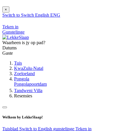
×
Switch to
Switch
English
ENG
Teken in
Gunstelinge
Waarheen is jy op pad?
Datums
Gaste
Tuis
KwaZulu-Natal
Zoeloeland
Pongola
Pongolapoortdam
Tandweni Villa
Resensies
Welkom by LekkeSlaap!
Tuisblad
Switch to English
gunstelinge
Teken in