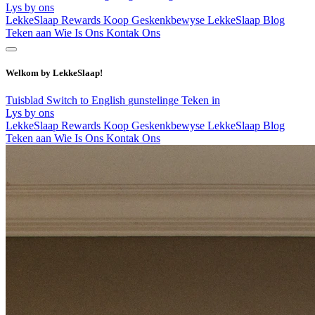
Lys by ons
LekkeSlaap Rewards
Koop Geskenkbewyse
LekkeSlaap Blog
Teken aan
Wie Is Ons
Kontak Ons
Welkom by LekkeSlaap!
Tuisblad
Switch to English
gunstelinge
Teken in
Lys by ons
LekkeSlaap Rewards
Koop Geskenkbewyse
LekkeSlaap Blog
Teken aan
Wie Is Ons
Kontak Ons