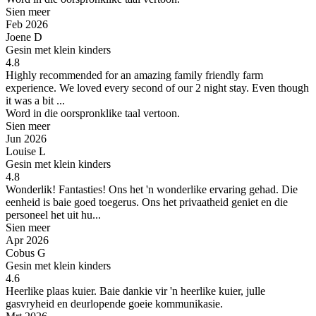
Sien meer
Feb 2026
Joene D
Gesin met klein kinders
4.8
Highly recommended for an amazing family friendly farm
experience.
We loved every second of our 2 night stay. Even though
it was a bit ...
Word in die oorspronklike taal vertoon.
Sien meer
Jun 2026
Louise L
Gesin met klein kinders
4.8
Wonderlik! Fantasties!
Ons het 'n wonderlike ervaring gehad. Die
eenheid is baie goed toegerus. Ons het privaatheid geniet en die
personeel het uit hu...
Sien meer
Apr 2026
Cobus G
Gesin met klein kinders
4.6
Heerlike plaas kuier.
Baie dankie vir 'n heerlike kuier, julle
gasvryheid en deurlopende goeie kommunikasie.