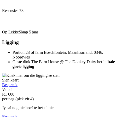
Resensies
78
Op LekkeSlaap
5 jaar
Ligging
Portion 23 of farm Boschfontein, Maanhaarrand, 0346,
Noordwes
Gaste dink The Barn House @ The Donkey Dairy het ’n
baie
goeie ligging
Sien kaart
Bespreek
Vanaf
R1 600
per nag (plek vir 4)
Jy sal nog nie hoef te betaal nie
Bespreek