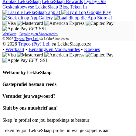
Kontak LekkeSlaap
LekkeSlaap Rewards
Lys by Ons
Geskenkbewyse
LekkeSlaap Blog
Teken In
EFT
SSL
Werfkaart
·
Bepalings en Voorwaardes
© 2026
Tripco (Pty) Ltd.
t/a
LekkeSlaap.co.za
© 2026
Tripco (Pty) Ltd.
t/a LekkeSlaap.co.za
•
Werfkaart
•
Bepalings en Voorwaardes
•
Koekies
EFT
SSL
Welkom by
LekkeSlaap
Gasteprofiel bestaan ​​reeds
Verander jou wagwoord?
Sluit by ons nuusbrief aan!
Skep ’n profiel om jou besprekings te bestuur
Teken by jou LekkeSlaap-profiel in wat gekoppel is aan