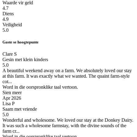
Waarde vir geld
4.7
Diens
4.9
Veiligheid
5.0
Gaste se hoogtepunte
Clare S
Gesin met klein kinders
5.0
A beautiful weekend away on a farm.
We absolutely loved our stay
at this farm. It was exactly what we wanted. The quaint farm-style
cot...
Word in die oorspronklike taal vertoon.
Sien meer
Apr 2026
Lisa P
Saam met vriende
5.0
Wonderful and wholesome.
We loved our stay at the Donkey Dairy.
It was such a wholesome farmstay, with the divine sounds of the
farm cr...
Word in die oorspronklike taal vertoon.