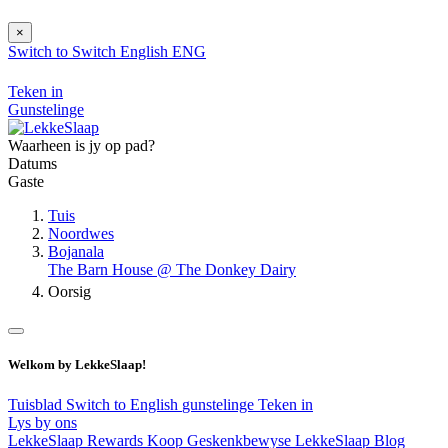
×
Switch to
Switch
English
ENG
Teken in
Gunstelinge
Waarheen is jy op pad?
Datums
Gaste
Tuis
Noordwes
Bojanala
The Barn House @ The Donkey Dairy
Oorsig
Welkom by LekkeSlaap!
Tuisblad
Switch to English
gunstelinge
Teken in
Lys by ons
LekkeSlaap Rewards
Koop Geskenkbewyse
LekkeSlaap Blog