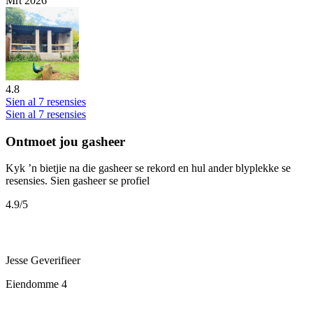
Mrt 2026
4.8
Sien al 7 resensies
Sien al 7 resensies
Ontmoet jou gasheer
Kyk ’n bietjie na die gasheer se rekord en hul ander blyplekke se
resensies.
Sien gasheer se profiel
4.9
/5
Jesse
Geverifieer
Eiendomme
4