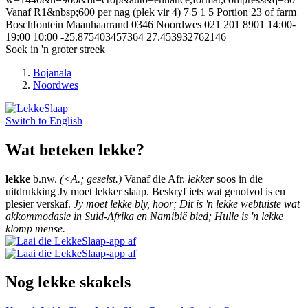
Vanaf R1&nbsp;600 per nag (plek vir 4)
7
5
1
5
Portion 23 of farm
Boschfontein
Maanhaarrand
0346
Noordwes
021 201 8901
14:00-
19:00
10:00
-25.875403457364
27.453932762146
Soek in 'n groter streek
Bojanala
Noordwes
Switch to
English
Wat beteken lekke?
lekke
b.nw.
(<A.; geselst.)
Vanaf die Afr.
lekker
soos in die
uitdrukking Jy moet lekker slaap. Beskryf iets wat genotvol is en
plesier verskaf.
Jy moet lekke bly, hoor; Dit is 'n lekke webtuiste wat
akkommodasie in Suid-Afrika en Namibië bied; Hulle is 'n lekke
klomp mense.
Nog lekke skakels