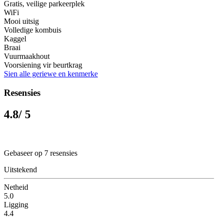
Gratis, veilige parkeerplek
WiFi
Mooi uitsig
Volledige kombuis
Kaggel
Braai
Vuurmaakhout
Voorsiening vir beurtkrag
Sien alle geriewe en kenmerke
Resensies
4.8
/ 5
Gebaseer op 7 resensies
Uitstekend
Netheid
5.0
Ligging
4.4