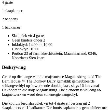
4 gaste
1 slaapkamer
2 beddens
1 badkamer
Slaapplek vir 4 gaste
Geen kinders onder 2
Inkloktyd: 14:00 tot 19:00
Uitkloktyd: 10:00
Portion 23 of farm Boschfontein, Maanhaarrand, 0346,
Noordwes
Sien kaart
Beskrywing
Geleë op die hange van die majestueuse Magaliesberg, bied The
Barn House @ The Donkey Dairy gemaklik gemeubileerde
selfsorgverblyf op 'n werkende donkieplaas, slegs 16 km vanaf
Hekpoort en die dorp Magaliesburg. Die eiendom is volledig af-
kragnetwerk en word deur sonenergie aangedryf.
Die kothuis bied slaapplek vir tot 4 gaste en bestaan uit 2
slaapkamers en 1 badkamer. Die hoofslaapkamer is gemeubileer met