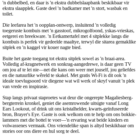
'n dubbelbed, en daar is 'n ekstra dubbelslaapbank beskikbaar vir
ekstra slaapplek. Gaste deel 'n badkamer met 'n stort, wasbak en
toilet.
Die leefarea het 'n oopplan-ontwerp, insluitend 'n volledig
toegeruste kombuis met 'n gasstoof, mikrogolfoond, yskas-vrieskas,
eetgerei en breekware. 'n Eetkamertafel met 4 sitplekke langs die
kombuis is perfek vir gedeelde maaltye, terwyl die sitarea gemaklike
sitplek en 'n kaggel vir kouer nagte bied.
Buite het gaste toegang tot ekstra sitplek sowel as 'n braai-area.
Volledig af-kragnetwerk en sonkrag-aangedrewe, is daar geen TV
om jou af te lei nie—net die kans om weer met jouself, jou geliefdes
en die natuurlike wêreld te skakel. Met gratis Wi-Fi is dit ook 'n
ideale toevlugsoord vir diegene wat wil werk of skryf vanuit 'n plek
van vrede en inspirasie.
Stap langs privaat staproetes wat deur die ongerepte Magaliesberg-
bergterrein kronkel, geniet die asemrowende uitsigte vanaf Long
Ears Lookout, of drink uit ons kristalhelder, kwarts-geïnfuseerde
bron, Brayer's Eye. Gaste is ook welkom om te help om ons bokkie-
lammers met die bottel te voer—'n ervaring wat beide kinders en
volwassenes vermaak. Ons vriendelike span is altyd beskikbaar om
stories oor ons diere en hul sorg te deel.