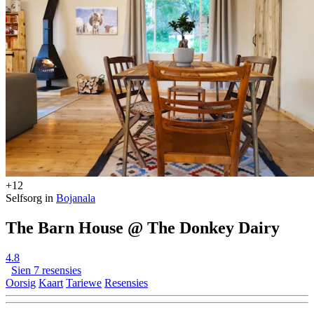
+12
Selfsorg in
Bojanala
The Barn House @ The Donkey Dairy
4.8
Sien 7 resensies
Oorsig
Kaart
Tariewe
Resensies