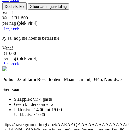
Deel skakel
Stoor as ’n gunsteling
Vanaf
Vanaf
R1 600
per nag (plek vir 4)
Bespreek
Jy sal nog nie hoef te betaal nie.
Vanaf
R1 600
per nag (plek vir 4)
Bespreek
Portion 23 of farm Boschfontein, Maanhaarrand, 0346, Noordwes
Sien kaart
Slaapplek vir 4 gaste
Geen kinders onder 2
Inkloktyd: 14:00 tot 19:00
Uitkloktyd: 10:00
https://travelground.imgix.net/AAEAAQAAAAAAAAAAAAAAc9d3
w=1440&h=960&fit=crop&auto=enhance,format,compress&q=80