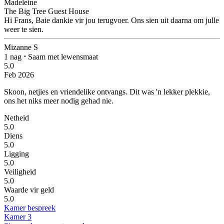
Madeleine
The Big Tree Guest House
Hi Frans, Baie dankie vir jou terugvoer. Ons sien uit daarna om julle
weer te sien.
Mizanne S
1 nag
⋅
Saam met lewensmaat
5.0
Feb 2026
Skoon, netjies en vriendelike ontvangs.
Dit was 'n lekker plekkie,
ons het niks meer nodig gehad nie.
Netheid
5.0
Diens
5.0
Ligging
5.0
Veiligheid
5.0
Waarde vir geld
5.0
Kamer bespreek
Kamer 3