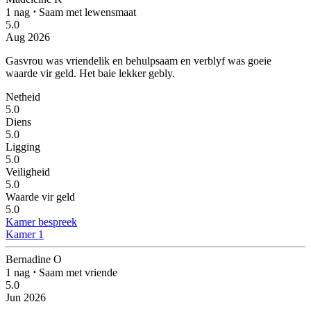
1 nag
⋅
Saam met lewensmaat
5.0
Aug 2026
Gasvrou was vriendelik en behulpsaam en verblyf was goeie
waarde vir geld.
Het baie lekker gebly.
Netheid
5.0
Diens
5.0
Ligging
5.0
Veiligheid
5.0
Waarde vir geld
5.0
Kamer bespreek
Kamer 1
Bernadine O
1 nag
⋅
Saam met vriende
5.0
Jun 2026