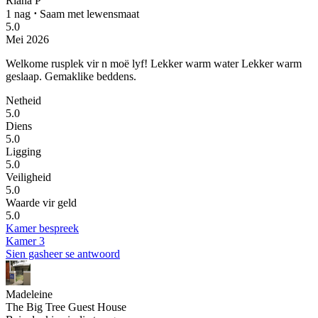
Riana P
1 nag
⋅
Saam met lewensmaat
5.0
Mei 2026
Welkome rusplek vir n moë lyf!
Lekker warm water Lekker warm
geslaap. Gemaklike beddens.
Netheid
5.0
Diens
5.0
Ligging
5.0
Veiligheid
5.0
Waarde vir geld
5.0
Kamer bespreek
Kamer 3
Sien gasheer se antwoord
Madeleine
The Big Tree Guest House