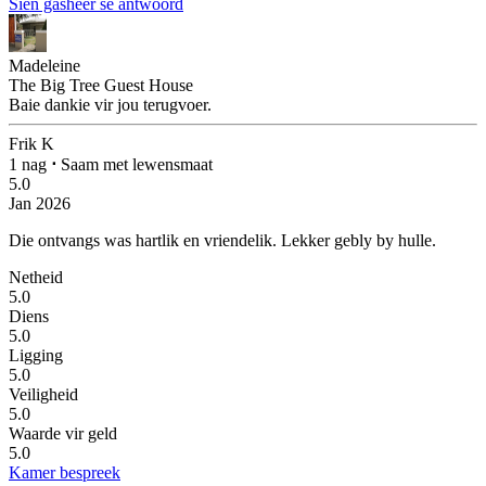
Sien gasheer se antwoord
Madeleine
The Big Tree Guest House
Baie dankie vir jou terugvoer.
Frik K
1 nag
⋅
Saam met lewensmaat
5.0
Jan 2026
Die ontvangs was hartlik en vriendelik.
Lekker gebly by hulle.
Netheid
5.0
Diens
5.0
Ligging
5.0
Veiligheid
5.0
Waarde vir geld
5.0
Kamer bespreek