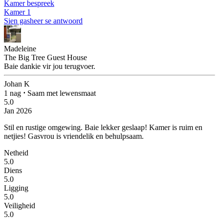
Kamer bespreek
Kamer 1
Sien gasheer se antwoord
Madeleine
The Big Tree Guest House
Baie dankie vir jou terugvoer.
Johan K
1 nag
⋅
Saam met lewensmaat
5.0
Jan 2026
Stil en rustige omgewing.
Baie lekker geslaap! Kamer is ruim en
netjies! Gasvrou is vriendelik en behulpsaam.
Netheid
5.0
Diens
5.0
Ligging
5.0
Veiligheid
5.0