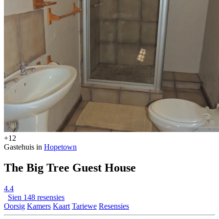
+12
Gastehuis in
Hopetown
The Big Tree Guest House
4.4
Sien 148 resensies
Oorsig
Kamers
Kaart
Tariewe
Resensies