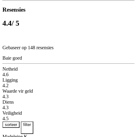
Resensies
4.4
/ 5
Gebaseer op 148 resensies
Baie goed
Netheid
4.6
Ligging
4.2
Waarde vir geld
4.3
Diens
4.3
Veiligheid
4.5
sorteer
filter
Madeleine K