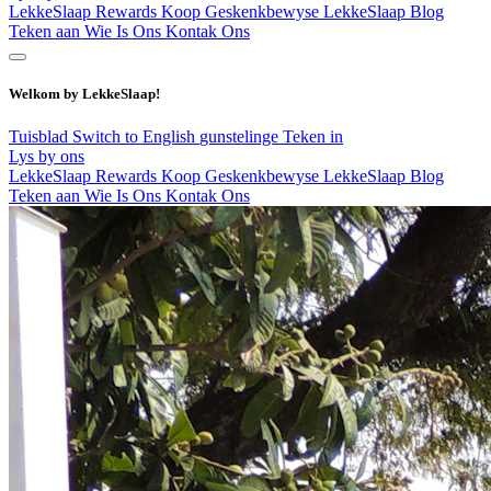
LekkeSlaap Rewards
Koop Geskenkbewyse
LekkeSlaap Blog
Teken aan
Wie Is Ons
Kontak Ons
Welkom by LekkeSlaap!
Tuisblad
Switch to English
gunstelinge
Teken in
Lys by ons
LekkeSlaap Rewards
Koop Geskenkbewyse
LekkeSlaap Blog
Teken aan
Wie Is Ons
Kontak Ons