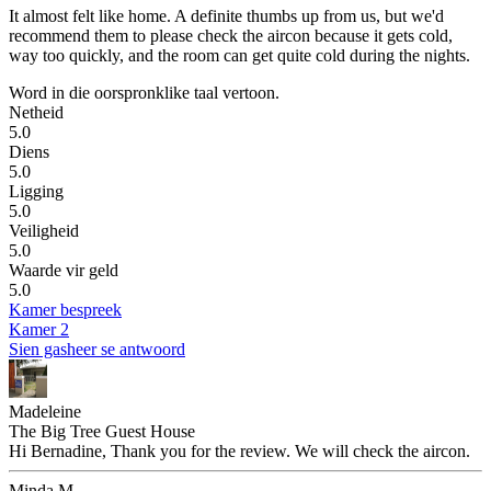
It almost felt like home.
A definite thumbs up from us, but we'd
recommend them to please check the aircon because it gets cold,
way too quickly, and the room can get quite cold during the nights.
Word in die oorspronklike taal vertoon.
Netheid
5.0
Diens
5.0
Ligging
5.0
Veiligheid
5.0
Waarde vir geld
5.0
Kamer bespreek
Kamer 2
Sien gasheer se antwoord
Madeleine
The Big Tree Guest House
Hi Bernadine, Thank you for the review. We will check the aircon.
Minda M