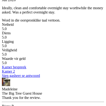
Ideally, clean and comfortable overnight stay worthwhile the money
asked.
Was a perfect overnight stay.
Word in die oorspronklike taal vertoon.
Netheid
5.0
Diens
5.0
Ligging
5.0
Veiligheid
5.0
Waarde vir geld
5.0
Kamer bespreek
Kamer 2
Sien gasheer se antwoord
Madeleine
The Big Tree Guest House
Thank you for the review.