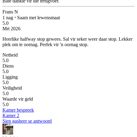
Baie dankie vir die terugvoer.
Frans N
1 nag
⋅
Saam met lewensmaat
5.0
Mrt 2026
Heerlike halfway stop gewees. Sal vir seker weer daar stop.
Lekker
plek om te oornag. Perfek vir 'n oornag stop.
Netheid
5.0
Diens
5.0
Ligging
5.0
Veiligheid
5.0
Waarde vir geld
5.0
Kamer bespreek
Kamer 2
Sien gasheer se antwoord