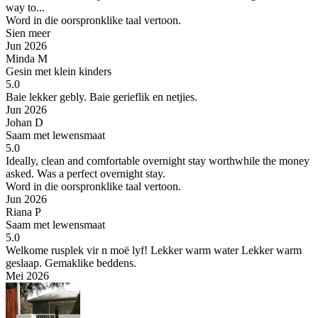
way to...
Word in die oorspronklike taal vertoon.
Sien meer
Jun 2026
Minda M
Gesin met klein kinders
5.0
Baie lekker gebly.
Baie gerieflik en netjies.
Jun 2026
Johan D
Saam met lewensmaat
5.0
Ideally, clean and comfortable overnight stay worthwhile the money
asked.
Was a perfect overnight stay.
Word in die oorspronklike taal vertoon.
Jun 2026
Riana P
Saam met lewensmaat
5.0
Welkome rusplek vir n moë lyf!
Lekker warm water Lekker warm
geslaap. Gemaklike beddens.
Mei 2026