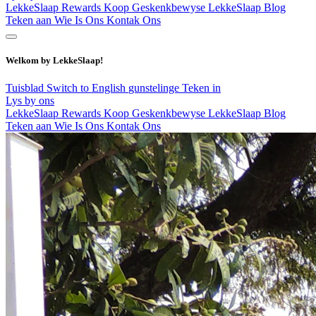
LekkeSlaap Rewards
Koop Geskenkbewyse
LekkeSlaap Blog
Teken aan
Wie Is Ons
Kontak Ons
Welkom by LekkeSlaap!
Tuisblad
Switch to English
gunstelinge
Teken in
Lys by ons
LekkeSlaap Rewards
Koop Geskenkbewyse
LekkeSlaap Blog
Teken aan
Wie Is Ons
Kontak Ons