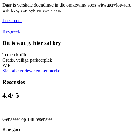
Daar is verskeie doendinge in die omgewing soos witwatervlotvaart,
wildkyk, voëlkyk en voetslaan.
Lees meer
Bespreek
Dít is wat jy hier sal kry
Tee en koffie
Gratis, veilige parkeerplek
WiFi
Sien alle geriewe en kenmerke
Resensies
4.4
/ 5
Gebaseer op 148 resensies
Baie goed