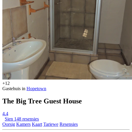
+12
Gastehuis in
Hopetown
The Big Tree Guest House
4.4
Sien 148 resensies
Oorsig
Kamers
Kaart
Tariewe
Resensies