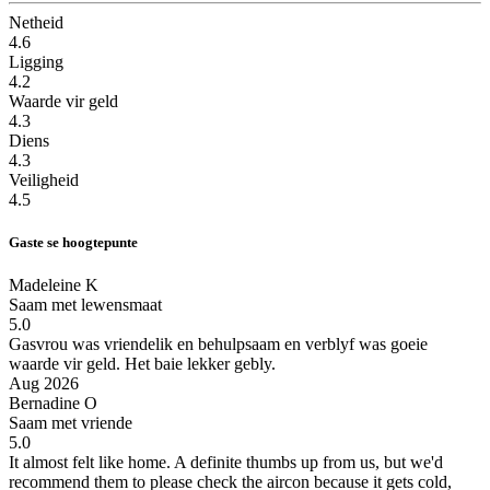
Netheid
4.6
Ligging
4.2
Waarde vir geld
4.3
Diens
4.3
Veiligheid
4.5
Gaste se hoogtepunte
Madeleine K
Saam met lewensmaat
5.0
Gasvrou was vriendelik en behulpsaam en verblyf was goeie
waarde vir geld.
Het baie lekker gebly.
Aug 2026
Bernadine O
Saam met vriende
5.0
It almost felt like home.
A definite thumbs up from us, but we'd
recommend them to please check the aircon because it gets cold,