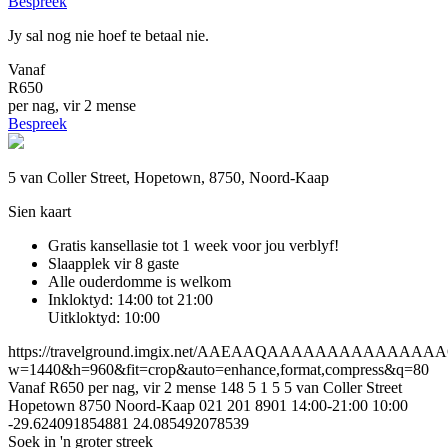
Bespreek
Jy sal nog nie hoef te betaal nie.
Vanaf
R650
per nag, vir 2 mense
Bespreek
5 van Coller Street, Hopetown, 8750, Noord-Kaap
Sien kaart
Gratis kansellasie
tot 1 week voor jou verblyf!
Slaapplek vir 8 gaste
Alle ouderdomme is welkom
Inkloktyd: 14:00 tot 21:00
Uitkloktyd: 10:00
https://travelground.imgix.net/AAEAAQAAAAAAAAAAAA
w=1440&h=960&fit=crop&auto=enhance,format,compress&q=80
Vanaf R650 per nag, vir 2 mense
148
5
1
5
5 van Coller Street
Hopetown
8750
Noord-Kaap
021 201 8901
14:00-21:00
10:00
-29.624091854881
24.085492078539
Soek in 'n groter streek