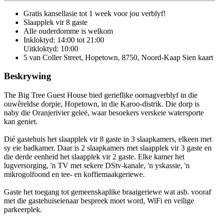
Gratis kansellasie
tot 1 week voor jou verblyf!
Slaapplek vir 8 gaste
Alle ouderdomme is welkom
Inkloktyd: 14:00 tot 21:00
Uitkloktyd: 10:00
5 van Coller Street, Hopetown, 8750, Noord-Kaap
Sien kaart
Beskrywing
The Big Tree Guest House bied gerieflike oornagverblyf in die
ouwêreldse dorpie, Hopetown, in die Karoo-distrik. Die dorp is
naby die Oranjerivier geleë, waar besoekers verskeie watersporte
kan geniet.
Dié gastehuis het slaapplek vir 8 gaste in 3 slaapkamers, elkeen met
sy eie badkamer. Daar is 2 slaapkamers met slaapplek vir 3 gaste en
die derde eenheid het slaapplek vir 2 gaste. Elke kamer het
lugversorging, 'n TV met sekere DStv-kanale, 'n yskassie, 'n
mikrogolfoond en tee- en koffiemaakgeriewe.
Gaste het toegang tot gemeenskaplike braaigeriewe wat asb. vooraf
met die gastehuiseienaar bespreek moet word, WiFi en veilige
parkeerplek.