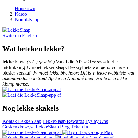
Hopetown
Karoo
Noord-Kaap
Switch to
English
Wat beteken lekke?
lekke
b.nw.
(<A.; geselst.)
Vanaf die Afr.
lekker
soos in die
uitdrukking Jy moet lekker slaap. Beskryf iets wat genotvol is en
plesier verskaf.
Jy moet lekke bly, hoor; Dit is 'n lekke webtuiste wat
akkommodasie in Suid-Afrika en Namibië bied; Hulle is 'n lekke
klomp mense.
Nog lekke skakels
Kontak LekkeSlaap
LekkeSlaap Rewards
Lys by Ons
Geskenkbewyse
LekkeSlaap Blog
Teken In