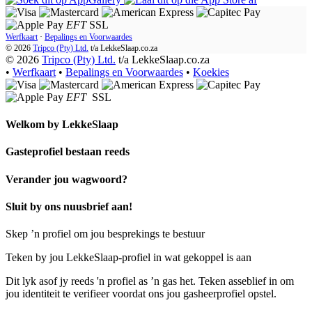
EFT
SSL
Werfkaart
·
Bepalings en Voorwaardes
© 2026
Tripco (Pty) Ltd.
t/a
LekkeSlaap.co.za
© 2026
Tripco (Pty) Ltd.
t/a LekkeSlaap.co.za
•
Werfkaart
•
Bepalings en Voorwaardes
•
Koekies
EFT
SSL
Welkom by
LekkeSlaap
Gasteprofiel bestaan ​​reeds
Verander jou wagwoord?
Sluit by ons nuusbrief aan!
Skep ’n profiel om jou besprekings te bestuur
Teken by jou LekkeSlaap-profiel in wat gekoppel is aan
Dit lyk asof jy reeds 'n profiel as ’n gas het. Teken asseblief in om
jou identiteit te verifieer voordat ons jou gasheerprofiel opstel.