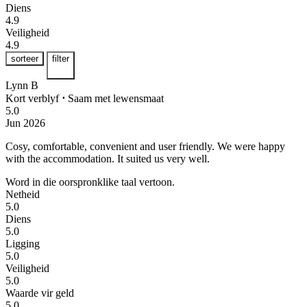
Diens
4.9
Veiligheid
4.9
sorteer
filter
Lynn B
Kort verblyf
⋅
Saam met lewensmaat
5.0
Jun 2026
Cosy, comfortable, convenient and user friendly.
We were happy
with the accommodation. It suited us very well.
Word in die oorspronklike taal vertoon.
Netheid
5.0
Diens
5.0
Ligging
5.0
Veiligheid
5.0
Waarde vir geld
5.0