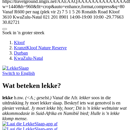
https://travelground.imgix.net/AAEAAQAAAAAAAAAAAAAAdf114
w=1440&h=960&fit=crop&auto=enhance,format,compress&q=80
Vanaf R600 per nag (plek vir 2)
7
5
1
5
26 Ronalds Road
Kloof
3610
KwaZulu-Natal
021 201 8901
14:00-19:00
10:00
-29.77663
30.82721
Soek in 'n groter streek
Kloof
KranztKloof Nature Reserve
Durban
KwaZulu-Natal
Switch to
English
Wat beteken lekke?
lekke
b.nw.
(<A.; geselst.)
Vanaf die Afr.
lekker
soos in die
uitdrukking Jy moet lekker slaap. Beskryf iets wat genotvol is en
plesier verskaf.
Jy moet lekke bly, hoor; Dit is 'n lekke webtuiste wat
akkommodasie in Suid-Afrika en Namibië bied; Hulle is 'n lekke
klomp mense.