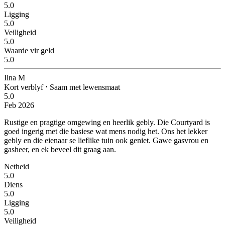
5.0
Ligging
5.0
Veiligheid
5.0
Waarde vir geld
5.0
Ilna M
Kort verblyf
⋅
Saam met lewensmaat
5.0
Feb 2026
Rustige en pragtige omgewing en heerlik gebly.
Die Courtyard is
goed ingerig met die basiese wat mens nodig het. Ons het lekker
gebly en die eienaar se lieflike tuin ook geniet. Gawe gasvrou en
gasheer, en ek beveel dit graag aan.
Netheid
5.0
Diens
5.0
Ligging
5.0
Veiligheid