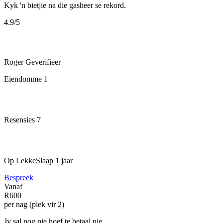
Kyk 'n bietjie na die gasheer se rekord.
4.9
/5
Roger
Geverifieer
Eiendomme
1
Resensies
7
Op LekkeSlaap
1 jaar
Bespreek
Vanaf
R600
per nag (plek vir 2)
Jy sal nog nie hoef te betaal nie.