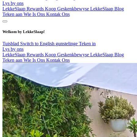
Lys by ons
LekkeSlaap Rewards
Koop Geskenkbewyse
LekkeSlaap Blog
Teken aan
Wie Is Ons
Kontak Ons
Welkom by LekkeSlaap!
Tuisblad
Switch to English
gunstelinge
Teken in
Lys by ons
LekkeSlaap Rewards
Koop Geskenkbewyse
LekkeSlaap Blog
Teken aan
Wie Is Ons
Kontak Ons