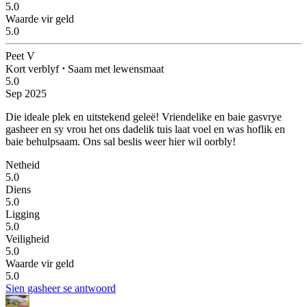
5.0
Waarde vir geld
5.0
Peet V
Kort verblyf
⋅
Saam met lewensmaat
5.0
Sep 2025
Die ideale plek en uitstekend geleë!
Vriendelike en baie gasvrye
gasheer en sy vrou het ons dadelik tuis laat voel en was hoflik en
baie behulpsaam. Ons sal beslis weer hier wil oorbly!
Netheid
5.0
Diens
5.0
Ligging
5.0
Veiligheid
5.0
Waarde vir geld
5.0
Sien gasheer se antwoord