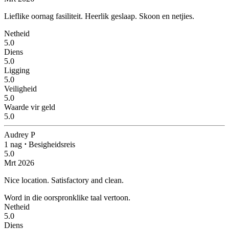
Lieflike oornag fasiliteit.
Heerlik geslaap. Skoon en netjies.
Netheid
5.0
Diens
5.0
Ligging
5.0
Veiligheid
5.0
Waarde vir geld
5.0
Audrey P
1 nag
⋅
Besigheidsreis
5.0
Mrt 2026
Nice location.
Satisfactory and clean.
Word in die oorspronklike taal vertoon.
Netheid
5.0
Diens