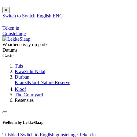
×
Switch to
Switch
English
ENG
Teken in
Gunstelinge
Waarheen is jy op pad?
Datums
Gaste
Tuis
KwaZulu-Natal
Durban
KranztKloof Nature Reserve
Kloof
The Courtyard
Resensies
Welkom by LekkeSlaap!
Tuisblad
Switch to English
gunstelinge
Teken in