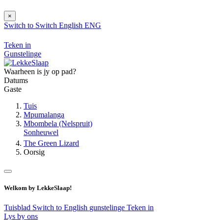
×
Switch to
Switch
English
ENG
Teken in
Gunstelinge
Waarheen is jy op pad?
Datums
Gaste
Tuis
Mpumalanga
Mbombela (Nelspruit)
Sonheuwel
The Green Lizard
Oorsig
Welkom by LekkeSlaap!
Tuisblad
Switch to English
gunstelinge
Teken in
Lys by ons