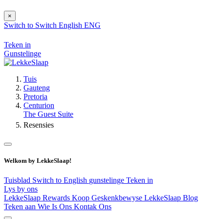
×
Switch to
Switch
English
ENG
Teken in
Gunstelinge
Tuis
Gauteng
Pretoria
Centurion
The Guest Suite
Resensies
Welkom by LekkeSlaap!
Tuisblad
Switch to English
gunstelinge
Teken in
Lys by ons
LekkeSlaap Rewards
Koop Geskenkbewyse
LekkeSlaap Blog
Teken aan
Wie Is Ons
Kontak Ons