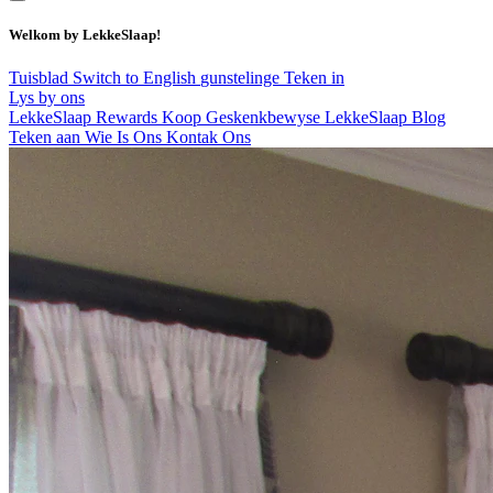
Welkom by LekkeSlaap!
Tuisblad
Switch to English
gunstelinge
Teken in
Lys by ons
LekkeSlaap Rewards
Koop Geskenkbewyse
LekkeSlaap Blog
Teken aan
Wie Is Ons
Kontak Ons