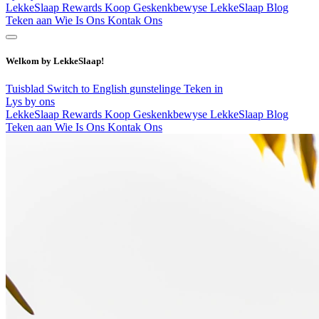
LekkeSlaap Rewards
Koop Geskenkbewyse
LekkeSlaap Blog
Teken aan
Wie Is Ons
Kontak Ons
Welkom by LekkeSlaap!
Tuisblad
Switch to English
gunstelinge
Teken in
Lys by ons
LekkeSlaap Rewards
Koop Geskenkbewyse
LekkeSlaap Blog
Teken aan
Wie Is Ons
Kontak Ons