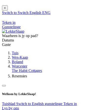
×
Switch to
Switch
English
ENG
Teken in
Gunstelinge
Waarheen is jy op pad?
Datums
Gaste
Tuis
Wes-Kaap
Boland
Worcester
The Habit Cottages
Resensies
Welkom by LekkeSlaap!
Tuisblad
Switch to English
gunstelinge
Teken in
Lys by ons