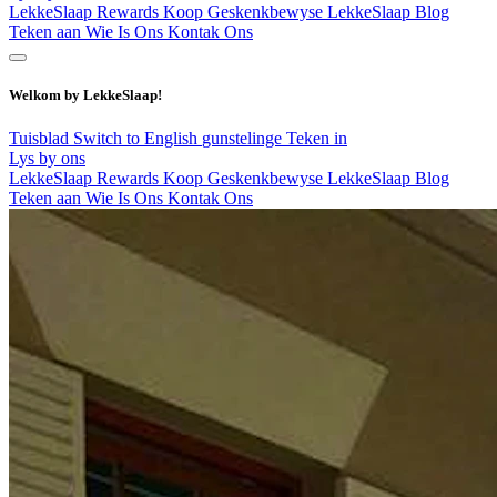
LekkeSlaap Rewards
Koop Geskenkbewyse
LekkeSlaap Blog
Teken aan
Wie Is Ons
Kontak Ons
Welkom by LekkeSlaap!
Tuisblad
Switch to English
gunstelinge
Teken in
Lys by ons
LekkeSlaap Rewards
Koop Geskenkbewyse
LekkeSlaap Blog
Teken aan
Wie Is Ons
Kontak Ons