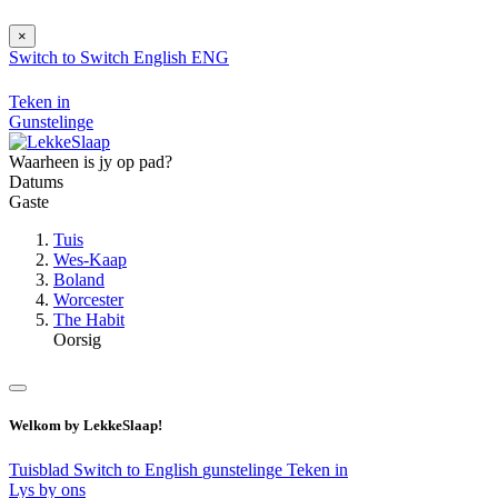
×
Switch to
Switch
English
ENG
Teken in
Gunstelinge
Waarheen is jy op pad?
Datums
Gaste
Tuis
Wes-Kaap
Boland
Worcester
The Habit
Oorsig
Welkom by LekkeSlaap!
Tuisblad
Switch to English
gunstelinge
Teken in
Lys by ons