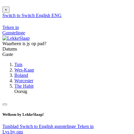
×
Switch to
Switch
English
ENG
Teken in
Gunstelinge
Waarheen is jy op pad?
Datums
Gaste
Tuis
Wes-Kaap
Boland
Worcester
The Habit
Oorsig
Welkom by LekkeSlaap!
Tuisblad
Switch to English
gunstelinge
Teken in
Lys by ons