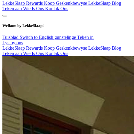
LekkeSlaap Rewards
Koop Geskenkbewyse
LekkeSlaap Blog
Teken aan
Wie Is Ons
Kontak Ons
Welkom by LekkeSlaap!
Tuisblad
Switch to English
gunstelinge
Teken in
Lys by ons
LekkeSlaap Rewards
Koop Geskenkbewyse
LekkeSlaap Blog
Teken aan
Wie Is Ons
Kontak Ons