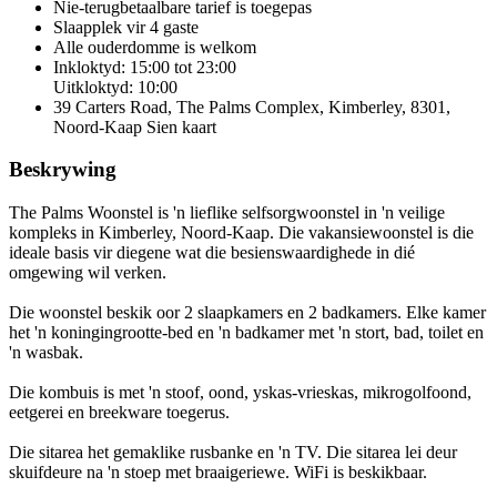
Nie-terugbetaalbare tarief
is toegepas
Slaapplek vir 4 gaste
Alle ouderdomme is welkom
Inkloktyd: 15:00 tot 23:00
Uitkloktyd: 10:00
39 Carters Road, The Palms Complex, Kimberley, 8301,
Noord-Kaap
Sien kaart
Beskrywing
The Palms Woonstel is 'n lieflike selfsorgwoonstel in 'n veilige
kompleks in Kimberley, Noord-Kaap. Die vakansiewoonstel is die
ideale basis vir diegene wat die besienswaardighede in dié
omgewing wil verken.
Die woonstel beskik oor 2 slaapkamers en 2 badkamers. Elke kamer
het 'n koningingrootte-bed en 'n badkamer met 'n stort, bad, toilet en
'n wasbak.
Die kombuis is met 'n stoof, oond, yskas-vrieskas, mikrogolfoond,
eetgerei en breekware toegerus.
Die sitarea het gemaklike rusbanke en 'n TV. Die sitarea lei deur
skuifdeure na 'n stoep met braaigeriewe. WiFi is beskikbaar.