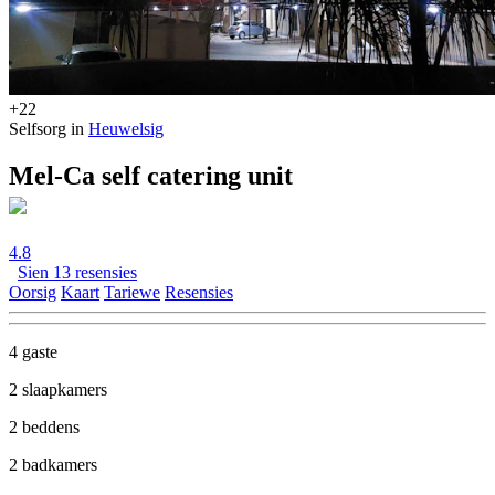
+22
Selfsorg in
Heuwelsig
Mel-Ca self catering unit
4.8
Sien 13 resensies
Oorsig
Kaart
Tariewe
Resensies
4 gaste
2 slaapkamers
2 beddens
2 badkamers