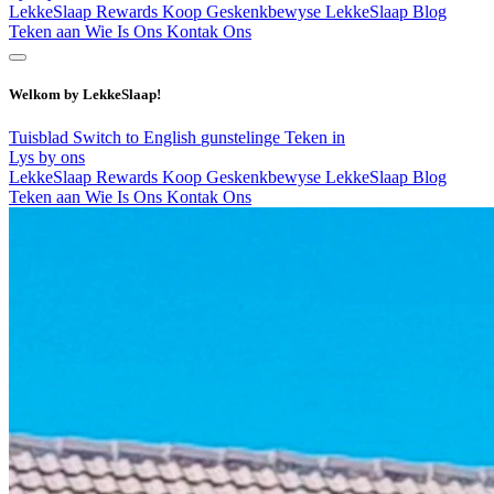
LekkeSlaap Rewards
Koop Geskenkbewyse
LekkeSlaap Blog
Teken aan
Wie Is Ons
Kontak Ons
Welkom by LekkeSlaap!
Tuisblad
Switch to English
gunstelinge
Teken in
Lys by ons
LekkeSlaap Rewards
Koop Geskenkbewyse
LekkeSlaap Blog
Teken aan
Wie Is Ons
Kontak Ons