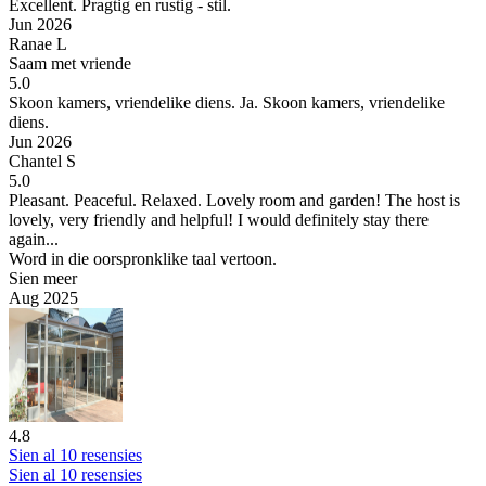
Excellent.
Pragtig en rustig - stil.
Jun 2026
Ranae L
Saam met vriende
5.0
Skoon kamers, vriendelike diens.
Ja. Skoon kamers, vriendelike
diens.
Jun 2026
Chantel S
5.0
Pleasant. Peaceful. Relaxed.
Lovely room and garden! The host is
lovely, very friendly and helpful! I would definitely stay there
again...
Word in die oorspronklike taal vertoon.
Sien meer
Aug 2025
4.8
Sien al 10 resensies
Sien al 10 resensies