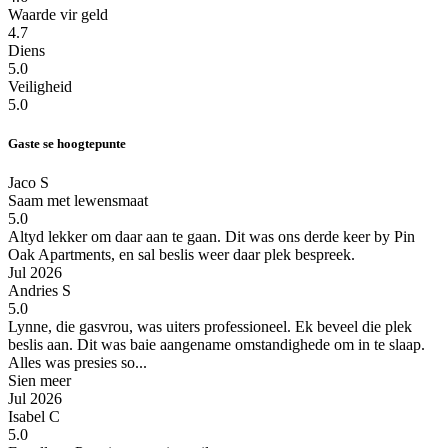
Waarde vir geld
4.7
Diens
5.0
Veiligheid
5.0
Gaste se hoogtepunte
Jaco S
Saam met lewensmaat
5.0
Altyd lekker om daar aan te gaan.
Dit was ons derde keer by Pin
Oak Apartments, en sal beslis weer daar plek bespreek.
Jul 2026
Andries S
5.0
Lynne, die gasvrou, was uiters professioneel. Ek beveel die plek
beslis aan.
Dit was baie aangename omstandighede om in te slaap.
Alles was presies so...
Sien meer
Jul 2026
Isabel C
5.0