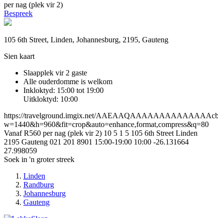
per nag (plek vir 2)
Bespreek
105 6th Street, Linden, Johannesburg, 2195, Gauteng
Sien kaart
Slaapplek vir 2 gaste
Alle ouderdomme is welkom
Inkloktyd: 15:00 tot 19:00
Uitkloktyd: 10:00
https://travelground.imgix.net/AAEAAQAAAAAAAAAAAAAAcb39
w=1440&h=960&fit=crop&auto=enhance,format,compress&q=80
Vanaf R560 per nag (plek vir 2)
10
5
1
5
105 6th Street
Linden
2195
Gauteng
021 201 8901
15:00-19:00
10:00
-26.131664
27.998059
Soek in 'n groter streek
Linden
Randburg
Johannesburg
Gauteng