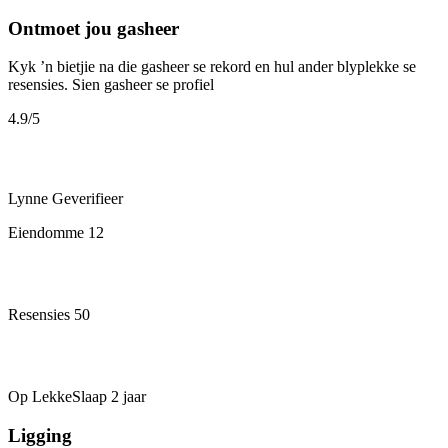
Ontmoet jou gasheer
Kyk ’n bietjie na die gasheer se rekord en hul ander blyplekke se
resensies.
Sien gasheer se profiel
4.9
/5
Lynne
Geverifieer
Eiendomme
12
Resensies
50
Op LekkeSlaap
2 jaar
Ligging