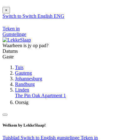
×
Switch to
Switch
English
ENG
Teken in
Gunstelinge
Waarheen is jy op pad?
Datums
Gaste
Tuis
Gauteng
Johannesburg
Randburg
Linden
The Pin Oak Apartment 1
Oorsig
Welkom by LekkeSlaap!
Tuisblad
Switch to English
gunstelinge
Teken in