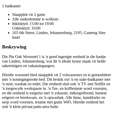
1 badkamer
Slaapplek vir 2 gaste
Alle ouderdomme is welkom
Inkloktyd: 15:00 tot 19:00
Uitkloktyd: 10:00
105 6th Street, Linden, Johannesburg, 2195, Gauteng
Sien
kaart
Beskrywing
Die Pin Oak Woonstel 1 is 'n goed ingerigte eenheid in die hartjie
van Linden, Johannesburg, wat dit 'n ideale keuse maak vir beide
sakereisigers en vakansiegangers.
Hierdie woonstel bied slaapplek vir 2 volwassenes en is gemeubileer
met 'n koningingrootte-bed. Dit beskik oor 'n en suite-badkamer met
'n stort, wasbak en toilet. Die eenheid sluit ook 'n TV met Netflix en
'n toegewyde werkspasie in. 'n Tee- en koffiestasie word voorsien,
en die eenheid is toegerus met 'n yskassie, mikrogolfoond, basiese
eetgerei en breekware, en 'n opwasbak. Alle linne, handdoeke en
seep word voorsien, tesame met gratis WiFi. Hierdie eenheid het
ook 'n klein privaat patio-area buite.