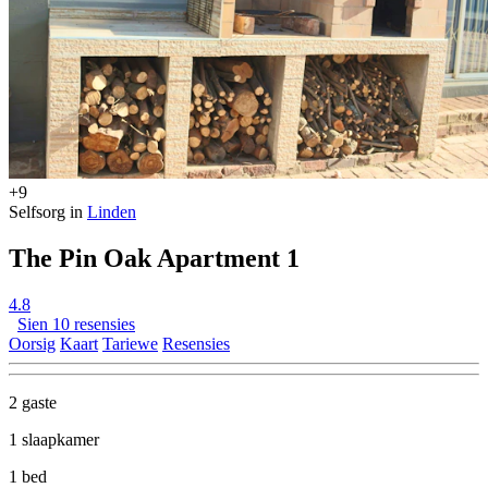
+9
Selfsorg in
Linden
The Pin Oak Apartment 1
4.8
Sien 10 resensies
Oorsig
Kaart
Tariewe
Resensies
2 gaste
1 slaapkamer
1 bed