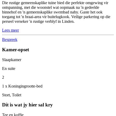
Die rustige gemeenskaplike tuine bied die perfekte omgewing vir
ontspanning, met die woonstel wat oopmaak na 'n gedeelde
binnehof en 'n gemeenskaplike swembad naby. Gaste het ook
toegang tot 'n braai-area vir buitelugkook. Veilige parkering op die
perseel verseker 'n rustige verblyf in Linden.
Lees meer
Bespreek
Kamer-opset
Slaapkamer
En suite
2
1 x Koningingrootte-bed
Stort, Toilet
Dít is wat jy hier sal kry
Tee en koffie