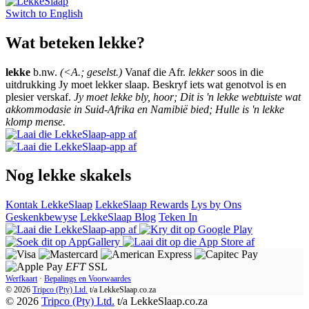
Switch to
English
Wat beteken lekke?
lekke
b.nw.
(<A.; geselst.)
Vanaf die Afr.
lekker
soos in die
uitdrukking Jy moet lekker slaap. Beskryf iets wat genotvol is en
plesier verskaf.
Jy moet lekke bly, hoor; Dit is 'n lekke webtuiste wat
akkommodasie in Suid-Afrika en Namibië bied; Hulle is 'n lekke
klomp mense.
Nog lekke skakels
Kontak LekkeSlaap
LekkeSlaap Rewards
Lys by Ons
Geskenkbewyse
LekkeSlaap Blog
Teken In
EFT
SSL
Werfkaart
·
Bepalings en Voorwaardes
© 2026
Tripco (Pty) Ltd.
t/a
LekkeSlaap.co.za
© 2026
Tripco (Pty) Ltd.
t/a LekkeSlaap.co.za