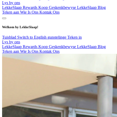
Lys by ons
LekkeSlaap Rewards
Koop Geskenkbewyse
LekkeSlaap Blog
Teken aan
Wie Is Ons
Kontak Ons
Welkom by LekkeSlaap!
Tuisblad
Switch to English
gunstelinge
Teken in
Lys by ons
LekkeSlaap Rewards
Koop Geskenkbewyse
LekkeSlaap Blog
Teken aan
Wie Is Ons
Kontak Ons