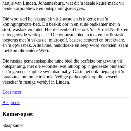
hartjie van Linden, Johannesburg, wat dit 'n ideale keuse maak vir
beide korporatiewe en ontspanningsreisigers.
Dié woonstel het slaapplek vir 2 gaste en is ingerig met 'n
koningingrootte-bed. Dit beskik oor 'n en suite-badkamer met 'n
stort, wasbak en toilet. Hierdie eenheid het ook 'n TV met Netflix en
'n toegewyde werkspasie. Die woonstel bied 'n tee- en koffiestasie,
toegerus met 'n yskassie, mikrogolf, basiese eetgerei en breekware,
en 'n opwasbak. Alle linne, handdoeke en seep word voorsien, saam
met komplimentêre WiFi.
Die rustige gemeenskaplike tuine bied die perfekte omgewing vir
ontspanning, met die woonstel wat uitloop op 'n gedeelde binnehof
en 'n gemeenskaplike swembad naby. Gaste het ook toegang tot 'n
braai-area om buite te kook. Veilige parkeerplek op die perseel
verseker 'n rustige verblyf in Linden.
Lees meer
Bespreek
Kamer-opset
Slaapkamer