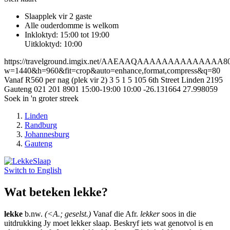
Slaapplek vir 2 gaste
Alle ouderdomme is welkom
Inkloktyd: 15:00 tot 19:00
Uitkloktyd: 10:00
https://travelground.imgix.net/AAEAAQAAAAAAAAAAAAAA803b
w=1440&h=960&fit=crop&auto=enhance,format,compress&q=80
Vanaf R560 per nag (plek vir 2)
3
5
1
5
105 6th Street
Linden
2195
Gauteng
021 201 8901
15:00-19:00
10:00
-26.131664
27.998059
Soek in 'n groter streek
Linden
Randburg
Johannesburg
Gauteng
Switch to
English
Wat beteken lekke?
lekke
b.nw.
(<A.; geselst.)
Vanaf die Afr.
lekker
soos in die
uitdrukking Jy moet lekker slaap. Beskryf iets wat genotvol is en