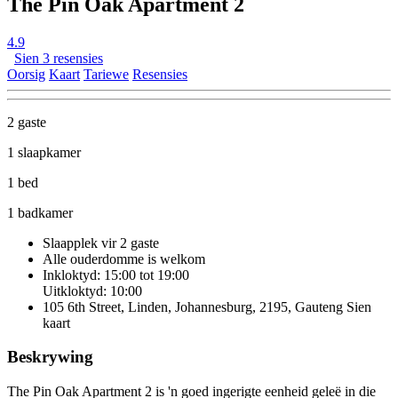
The Pin Oak Apartment 2
4.9
Sien 3 resensies
Oorsig
Kaart
Tariewe
Resensies
2 gaste
1 slaapkamer
1 bed
1 badkamer
Slaapplek vir 2 gaste
Alle ouderdomme is welkom
Inkloktyd: 15:00 tot 19:00
Uitkloktyd: 10:00
105 6th Street, Linden, Johannesburg, 2195, Gauteng
Sien
kaart
Beskrywing
The Pin Oak Apartment 2 is 'n goed ingerigte eenheid geleë in die