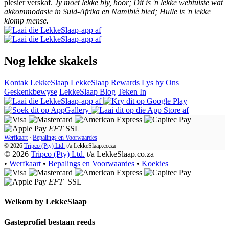
plesier verskaf.
Jy moet lekke bly, hoor; Dit is 'n lekke webtuiste wat
akkommodasie in Suid-Afrika en Namibië bied; Hulle is 'n lekke
klomp mense.
Nog lekke skakels
Kontak LekkeSlaap
LekkeSlaap Rewards
Lys by Ons
Geskenkbewyse
LekkeSlaap Blog
Teken In
EFT
SSL
Werfkaart
·
Bepalings en Voorwaardes
© 2026
Tripco (Pty) Ltd.
t/a
LekkeSlaap.co.za
© 2026
Tripco (Pty) Ltd.
t/a LekkeSlaap.co.za
•
Werfkaart
•
Bepalings en Voorwaardes
•
Koekies
EFT
SSL
Welkom by
LekkeSlaap
Gasteprofiel bestaan ​​reeds