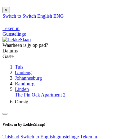
×
Switch to
Switch
English
ENG
Teken in
Gunstelinge
Waarheen is jy op pad?
Datums
Gaste
Tuis
Gauteng
Johannesburg
Randburg
Linden
The Pin Oak Apartment 2
Oorsig
Welkom by LekkeSlaap!
Tuisblad
Switch to English
gunstelinge
Teken in