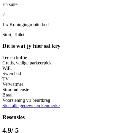
En suite
2
1 x Koningingrootte-bed
Stort, Toilet
Dít is wat jy hier sal kry
Tee en koffie
Gratis, veilige parkeerplek
WiFi
Swembad
TV
Verwarmer
Stroomdienste
Braai
Voorsiening vir beurtkrag
Sien alle geriewe en kenmerke
Resensies
4.9
/ 5