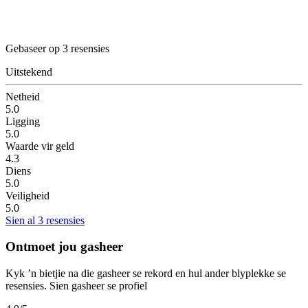
Gebaseer op 3 resensies
Uitstekend
Netheid
5.0
Ligging
5.0
Waarde vir geld
4.3
Diens
5.0
Veiligheid
5.0
Sien al 3 resensies
Ontmoet jou gasheer
Kyk ’n bietjie na die gasheer se rekord en hul ander blyplekke se
resensies.
Sien gasheer se profiel