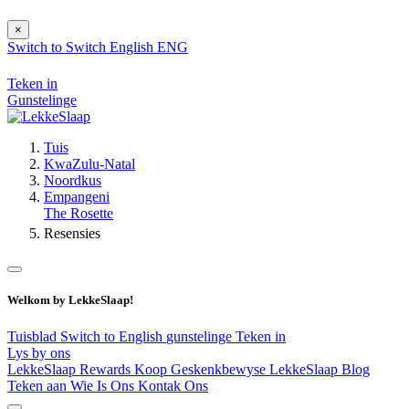
×
Switch to
Switch
English
ENG
Teken in
Gunstelinge
Tuis
KwaZulu-Natal
Noordkus
Empangeni
The Rosette
Resensies
Welkom by LekkeSlaap!
Tuisblad
Switch to English
gunstelinge
Teken in
Lys by ons
LekkeSlaap Rewards
Koop Geskenkbewyse
LekkeSlaap Blog
Teken aan
Wie Is Ons
Kontak Ons