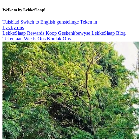
Welkom by LekkeSlaap!
Tuisblad
Switch to English
gunstelinge
Teken in
Lys by ons
LekkeSlaap Rewards
Koop Geskenkbewyse
LekkeSlaap Blog
Teken aan
Wie Is Ons
Kontak Ons