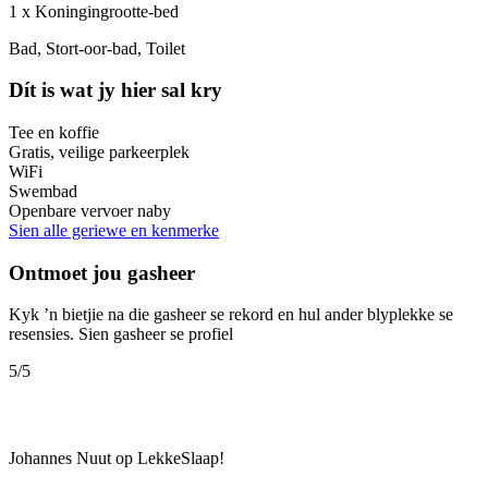
1 x Koningingrootte-bed
Bad, Stort-oor-bad, Toilet
Dít is wat jy hier sal kry
Tee en koffie
Gratis, veilige parkeerplek
WiFi
Swembad
Openbare vervoer naby
Sien alle geriewe en kenmerke
Ontmoet jou gasheer
Kyk ’n bietjie na die gasheer se rekord en hul ander blyplekke se
resensies.
Sien gasheer se profiel
5
/5
Johannes
Nuut op LekkeSlaap!