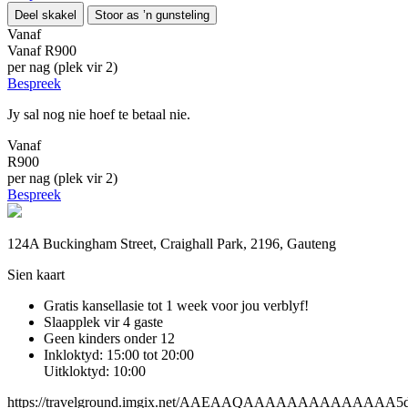
Deel skakel
Stoor as ’n gunsteling
Vanaf
Vanaf
R900
per nag (plek vir 2)
Bespreek
Jy sal nog nie hoef te betaal nie.
Vanaf
R900
per nag (plek vir 2)
Bespreek
124A Buckingham Street, Craighall Park, 2196, Gauteng
Sien kaart
Gratis kansellasie
tot 1 week voor jou verblyf!
Slaapplek vir 4 gaste
Geen kinders onder 12
Inkloktyd: 15:00 tot 20:00
Uitkloktyd: 10:00
https://travelground.imgix.net/AAEAAQAAAAAAAAAAAAAA5d19