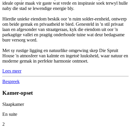
ideale opsie maak vir gaste wat vrede en inspirasie soek terwyl hulle
naby die stad se lewendige energie bly.
Hierdie unieke eiendom beskik oor 'n ruim solder-eenheid, ontwerp
om beide gemak en privaatheid te bied. Genesteld in 'n stil privaat
laan en afgesonder van straatgeraas, kyk die eiendom uit oor 'n
parkagtige vallei en pragtig onderhoude tuine wat deur bedagsame
bure versorg word.
Met sy rustige ligging en natuurlike omgewing skep Die Spruit
House 'n atmosfeer van kalmte en ingetoë luuksheid, waar natuur en
moderne gemak in perfekte harmonie ontmoet.
Lees meer
Bespreek
Kamer-opset
Slaapkamer
En suite
2