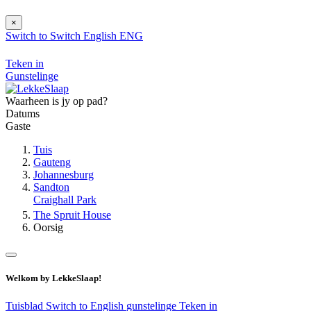
×
Switch to
Switch
English
ENG
Teken in
Gunstelinge
Waarheen is jy op pad?
Datums
Gaste
Tuis
Gauteng
Johannesburg
Sandton
Craighall Park
The Spruit House
Oorsig
Welkom by LekkeSlaap!
Tuisblad
Switch to English
gunstelinge
Teken in