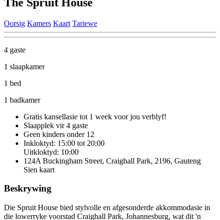
The Spruit House
Oorsig
Kamers
Kaart
Tariewe
4 gaste
1 slaapkamer
1 bed
1 badkamer
Gratis kansellasie
tot 1 week voor jou verblyf!
Slaapplek vir 4 gaste
Geen kinders onder 12
Inkloktyd: 15:00 tot 20:00
Uitkloktyd: 10:00
124A Buckingham Street, Craighall Park, 2196, Gauteng
Sien kaart
Beskrywing
Die Spruit House bied stylvolle en afgesonderde akkommodasie in
die lowerryke voorstad Craighall Park, Johannesburg, wat dit 'n