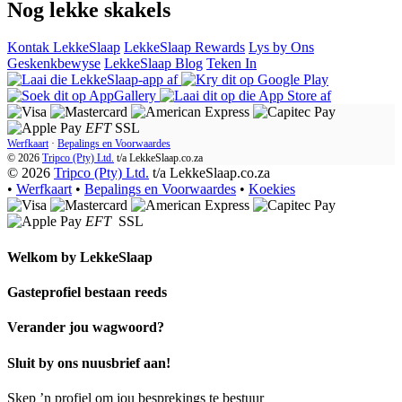
Nog lekke skakels
Kontak LekkeSlaap
LekkeSlaap Rewards
Lys by Ons
Geskenkbewyse
LekkeSlaap Blog
Teken In
EFT
SSL
Werfkaart
·
Bepalings en Voorwaardes
© 2026
Tripco (Pty) Ltd.
t/a
LekkeSlaap.co.za
© 2026
Tripco (Pty) Ltd.
t/a LekkeSlaap.co.za
•
Werfkaart
•
Bepalings en Voorwaardes
•
Koekies
EFT
SSL
Welkom by
LekkeSlaap
Gasteprofiel bestaan ​​reeds
Verander jou wagwoord?
Sluit by ons nuusbrief aan!
Skep ’n profiel om jou besprekings te bestuur