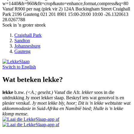
w=1440&h=960&fit=crop&auto=enhance,format,compress&q=80
Vanaf R900 per nag (plek vir 2)
124A Buckingham Street
Craighall
Park
2196
Gauteng
021 201 8901
15:00-20:00
10:00
-26.1320613
28.0267788
Soek in 'n groter streek
Craighall Park
Sandton
Johannesburg
Gauteng
Switch to
English
Wat beteken lekke?
lekke
b.nw.
(<A.; geselst.)
Vanaf die Afr.
lekker
soos in die
uitdrukking Jy moet lekker slaap. Beskryf iets wat genotvol is en
plesier verskaf.
Jy moet lekke bly, hoor; Dit is 'n lekke webtuiste wat
akkommodasie in Suid-Afrika en Namibië bied; Hulle is 'n lekke
klomp mense.