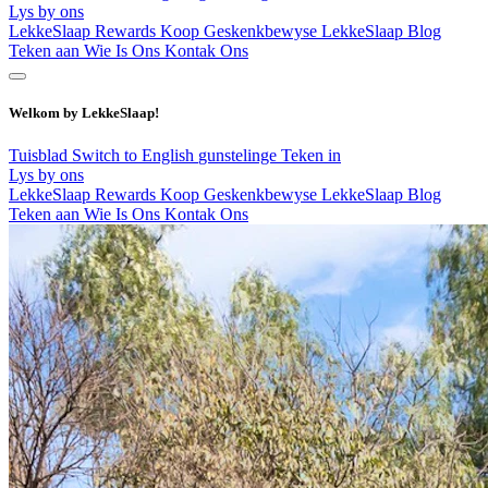
Lys by ons
LekkeSlaap Rewards
Koop Geskenkbewyse
LekkeSlaap Blog
Teken aan
Wie Is Ons
Kontak Ons
Welkom by LekkeSlaap!
Tuisblad
Switch to English
gunstelinge
Teken in
Lys by ons
LekkeSlaap Rewards
Koop Geskenkbewyse
LekkeSlaap Blog
Teken aan
Wie Is Ons
Kontak Ons