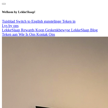
Welkom by LekkeSlaap!
Tuisblad
Switch to English
gunstelinge
Teken in
Lys by ons
LekkeSlaap Rewards
Koop Geskenkbewyse
LekkeSlaap Blog
Teken aan
Wie Is Ons
Kontak Ons