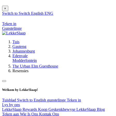
×
Switch to
Switch
English
ENG
Teken in
Gunstelinge
Tuis
Gauteng
Johannesburg
Edenvale
Modderfontein
The Urban Elm Guesthouse
Resensies
Welkom by LekkeSlaap!
Tuisblad
Switch to English
gunstelinge
Teken in
Lys by ons
LekkeSlaap Rewards
Koop Geskenkbewyse
LekkeSlaap Blog
Teken aan
Wie Is Ons
Kontak Ons