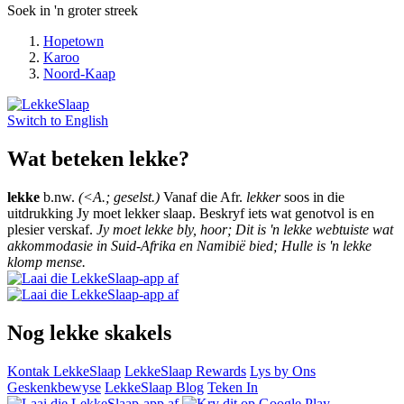
Soek in 'n groter streek
Hopetown
Karoo
Noord-Kaap
Switch to
English
Wat beteken lekke?
lekke
b.nw.
(<A.; geselst.)
Vanaf die Afr.
lekker
soos in die
uitdrukking Jy moet lekker slaap. Beskryf iets wat genotvol is en
plesier verskaf.
Jy moet lekke bly, hoor; Dit is 'n lekke webtuiste wat
akkommodasie in Suid-Afrika en Namibië bied; Hulle is 'n lekke
klomp mense.
Nog lekke skakels
Kontak LekkeSlaap
LekkeSlaap Rewards
Lys by Ons
Geskenkbewyse
LekkeSlaap Blog
Teken In