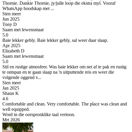
Thornie.
Dankie Thornie, jy/julle loop die ekstra myl. Vooraf
WhatsApp boodskap met ...
Sien meer
Jun 2025
Tony D
Saam met lewensmaat
5.0
Baie lekker gebly.
Baie lekker gebly, sal weer daar slaap.
Apr 2025
Elizabeth D
Saam met lewensmaat
5.0
Stil en rustige atmosfeer.
Was baie lekker om net af te pak en rustig
te ontspan en te gaan slaap na 'n uitputtende reis en weer die
volgende oggend v...
Sien meer
Jan 2025
Shaun K
4.6
Comfortable and clean.
Very comfortable. The place was clean and
well equipped.
Word in die oorspronklike taal vertoon.
Mrt 2026