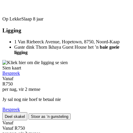
Op LekkeSlaap
8 jaar
Ligging
1 Van Riebeeck Avenue, Hopetown, 8750, Noord-Kaap
Gaste dink Thorn Ikhaya Guest House het ’n
baie goeie
ligging
Sien kaart
Bespreek
Vanaf
R750
per nag, vir 2 mense
Jy sal nog nie hoef te betaal nie
Bespreek
Deel skakel
Stoor as ’n gunsteling
Vanaf
Vanaf
R750