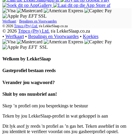
EFT
SSL
Werfkaart
·
Bepalings en Voorwaardes
© 2026
Tripco (Pty) Ltd.
t/a
LekkeSlaap.co.za
© 2026
Tripco (Pty) Ltd.
t/a LekkeSlaap.co.za
•
Werfkaart
•
Bepalings en Voorwaardes
•
Koekies
EFT
SSL
Welkom by
LekkeSlaap
Gasteprofiel bestaan ​​reeds
Verander jou wagwoord?
Sluit by ons nuusbrief aan!
Skep ’n profiel om jou besprekings te bestuur
Teken by jou LekkeSlaap-profiel in wat gekoppel is aan
Dit lyk asof jy reeds 'n profiel as ’n gas het. Teken asseblief in om
jou identiteit te verifieer voordat ons jou gasheerprofiel opstel.