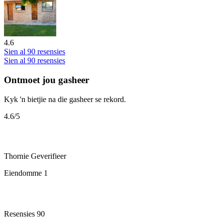
4.6
Sien al 90 resensies
Sien al 90 resensies
Ontmoet jou gasheer
Kyk 'n bietjie na die gasheer se rekord.
4.6
/5
Thornie
Geverifieer
Eiendomme
1
Resensies
90