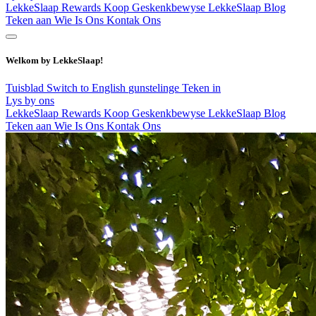
LekkeSlaap Rewards
Koop Geskenkbewyse
LekkeSlaap Blog
Teken aan
Wie Is Ons
Kontak Ons
Welkom by LekkeSlaap!
Tuisblad
Switch to English
gunstelinge
Teken in
Lys by ons
LekkeSlaap Rewards
Koop Geskenkbewyse
LekkeSlaap Blog
Teken aan
Wie Is Ons
Kontak Ons