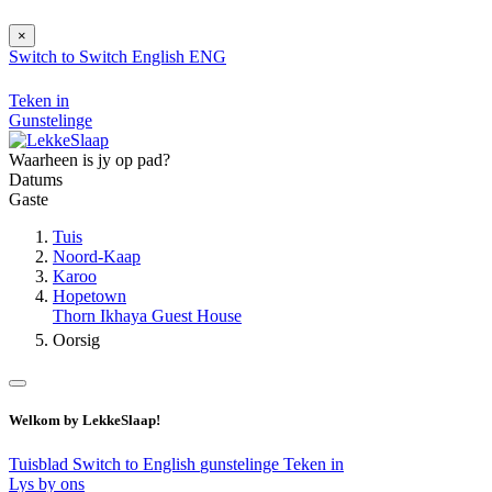
×
Switch to
Switch
English
ENG
Teken in
Gunstelinge
Waarheen is jy op pad?
Datums
Gaste
Tuis
Noord-Kaap
Karoo
Hopetown
Thorn Ikhaya Guest House
Oorsig
Welkom by LekkeSlaap!
Tuisblad
Switch to English
gunstelinge
Teken in
Lys by ons