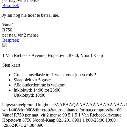
per nag, vir 2 mense
Bespreek
Jy sal nog nie hoef te betaal nie.
Vanaf
R750
per nag, vir 2 mense
Bespreek
1 Van Riebeeck Avenue, Hopetown, 8750, Noord-Kaap
Sien kaart
Gratis kansellasie
tot 1 week voor jou verblyf!
Slaapplek vir 5 gaste
Alle ouderdomme is welkom
Inkloktyd: 14:00 tot 23:00
Uitkloktyd: 10:00
https://travelground.imgix.net/AAEAAQAAAAAAAAAAAAA
w=1440&h=960&fit=crop&auto=enhance,format,compress&q=80
Vanaf R750 per nag, vir 2 mense
90
5
1
5
1 Van Riebeeck Avenue
Hopetown
8750
Noord-Kaap
021 201 8901
14:00-23:00
10:00
-29.624071
24.084896