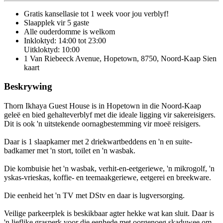
Gratis kansellasie
tot 1 week voor jou verblyf!
Slaapplek vir 5 gaste
Alle ouderdomme is welkom
Inkloktyd: 14:00 tot 23:00
Uitkloktyd: 10:00
1 Van Riebeeck Avenue, Hopetown, 8750, Noord-Kaap
Sien
kaart
Beskrywing
Thorn Ikhaya Guest House is in Hopetown in die Noord-Kaap
geleë en bied gehalteverblyf met die ideale ligging vir sakereisigers.
Dit is ook 'n uitstekende oornagbestemming vir moeë reisigers.
Daar is 1 slaapkamer met 2 driekwartbeddens en 'n en suite-
badkamer met 'n stort, toilet en 'n wasbak.
Die kombuisie het 'n wasbak, verhit-en-eetgeriewe, 'n mikrogolf, 'n
yskas-vrieskas, koffie- en teemaakgeriewe, eetgerei en breekware.
Die eenheid het 'n TV met DStv en daar is lugversorging.
Veilige parkeerplek is beskikbaar agter hekke wat kan sluit. Daar is
'n lieflike grasperk voor die eenhede met oorgenoeg skaduwee om