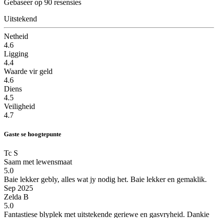
Gebaseer op 90 resensies
Uitstekend
Netheid
4.6
Ligging
4.4
Waarde vir geld
4.6
Diens
4.5
Veiligheid
4.7
Gaste se hoogtepunte
Tc S
Saam met lewensmaat
5.0
Baie lekker gebly, alles wat jy nodig het.
Baie lekker en gemaklik.
Sep 2025
Zelda B
5.0
Fantastiese blyplek met uitstekende geriewe en gasvryheid. Dankie