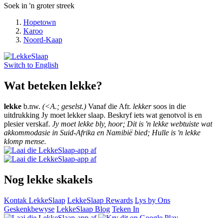
Soek in 'n groter streek
Hopetown
Karoo
Noord-Kaap
Switch to
English
Wat beteken lekke?
lekke
b.nw.
(<A.; geselst.)
Vanaf die Afr.
lekker
soos in die
uitdrukking Jy moet lekker slaap. Beskryf iets wat genotvol is en
plesier verskaf.
Jy moet lekke bly, hoor; Dit is 'n lekke webtuiste wat
akkommodasie in Suid-Afrika en Namibië bied; Hulle is 'n lekke
klomp mense.
Nog lekke skakels
Kontak LekkeSlaap
LekkeSlaap Rewards
Lys by Ons
Geskenkbewyse
LekkeSlaap Blog
Teken In