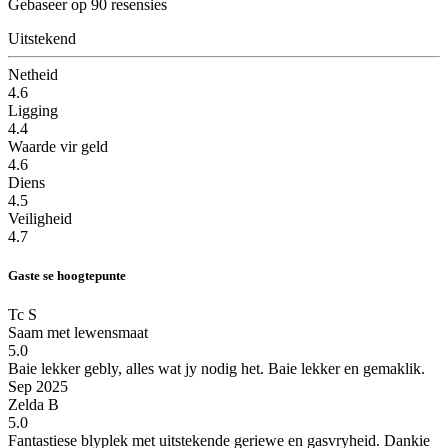
Gebaseer op 90 resensies
Uitstekend
Netheid
4.6
Ligging
4.4
Waarde vir geld
4.6
Diens
4.5
Veiligheid
4.7
Gaste se hoogtepunte
Tc S
Saam met lewensmaat
5.0
Baie lekker gebly, alles wat jy nodig het.
Baie lekker en gemaklik.
Sep 2025
Zelda B
5.0
Fantastiese blyplek met uitstekende geriewe en gasvryheid. Dankie