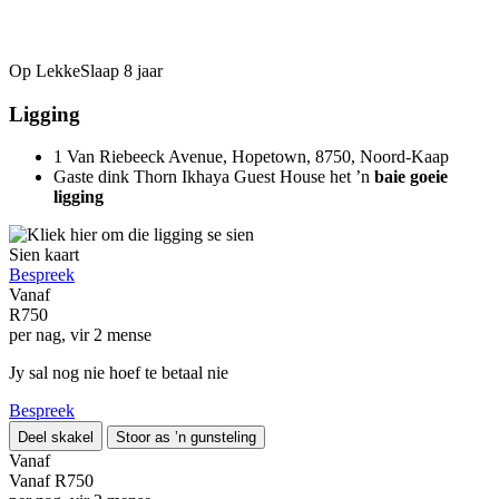
Op LekkeSlaap
8 jaar
Ligging
1 Van Riebeeck Avenue, Hopetown, 8750, Noord-Kaap
Gaste dink Thorn Ikhaya Guest House het ’n
baie goeie
ligging
Sien kaart
Bespreek
Vanaf
R750
per nag, vir 2 mense
Jy sal nog nie hoef te betaal nie
Bespreek
Deel skakel
Stoor as ’n gunsteling
Vanaf
Vanaf
R750