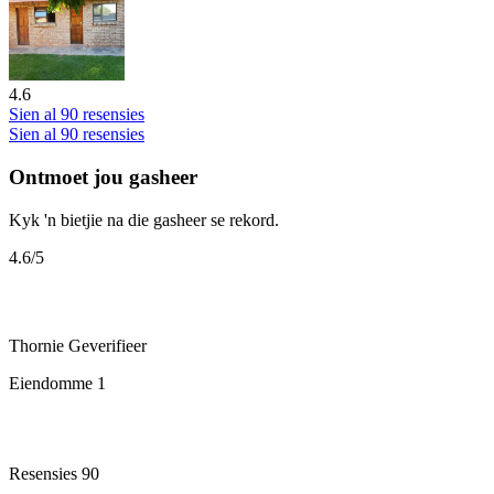
4.6
Sien al 90 resensies
Sien al 90 resensies
Ontmoet jou gasheer
Kyk 'n bietjie na die gasheer se rekord.
4.6
/5
Thornie
Geverifieer
Eiendomme
1
Resensies
90