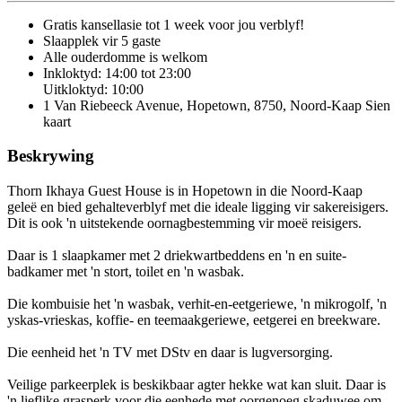
Gratis kansellasie
tot 1 week voor jou verblyf!
Slaapplek vir 5 gaste
Alle ouderdomme is welkom
Inkloktyd: 14:00 tot 23:00
Uitkloktyd: 10:00
1 Van Riebeeck Avenue, Hopetown, 8750, Noord-Kaap
Sien
kaart
Beskrywing
Thorn Ikhaya Guest House is in Hopetown in die Noord-Kaap
geleë en bied gehalteverblyf met die ideale ligging vir sakereisigers.
Dit is ook 'n uitstekende oornagbestemming vir moeë reisigers.
Daar is 1 slaapkamer met 2 driekwartbeddens en 'n en suite-
badkamer met 'n stort, toilet en 'n wasbak.
Die kombuisie het 'n wasbak, verhit-en-eetgeriewe, 'n mikrogolf, 'n
yskas-vrieskas, koffie- en teemaakgeriewe, eetgerei en breekware.
Die eenheid het 'n TV met DStv en daar is lugversorging.
Veilige parkeerplek is beskikbaar agter hekke wat kan sluit. Daar is
'n lieflike grasperk voor die eenhede met oorgenoeg skaduwee om