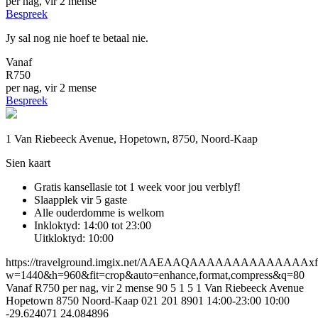
per nag, vir 2 mense
Bespreek
Jy sal nog nie hoef te betaal nie.
Vanaf
R750
per nag, vir 2 mense
Bespreek
1 Van Riebeeck Avenue, Hopetown, 8750, Noord-Kaap
Sien kaart
Gratis kansellasie
tot 1 week voor jou verblyf!
Slaapplek vir 5 gaste
Alle ouderdomme is welkom
Inkloktyd: 14:00 tot 23:00
Uitkloktyd: 10:00
https://travelground.imgix.net/AAEAAQAAAAAAAAAAAAA
w=1440&h=960&fit=crop&auto=enhance,format,compress&q=80
Vanaf R750 per nag, vir 2 mense
90
5
1
5
1 Van Riebeeck Avenue
Hopetown
8750
Noord-Kaap
021 201 8901
14:00-23:00
10:00
-29.624071
24.084896