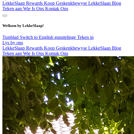
LekkeSlaap Rewards
Koop Geskenkbewyse
LekkeSlaap Blog
Teken aan
Wie Is Ons
Kontak Ons
Welkom by LekkeSlaap!
Tuisblad
Switch to English
gunstelinge
Teken in
Lys by ons
LekkeSlaap Rewards
Koop Geskenkbewyse
LekkeSlaap Blog
Teken aan
Wie Is Ons
Kontak Ons