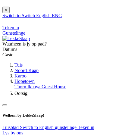
×
Switch to
Switch
English
ENG
Teken in
Gunstelinge
Waarheen is jy op pad?
Datums
Gaste
Tuis
Noord-Kaap
Karoo
Hopetown
Thorn Ikhaya Guest House
Oorsig
Welkom by LekkeSlaap!
Tuisblad
Switch to English
gunstelinge
Teken in
Lys by ons