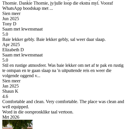
Thornie.
Dankie Thornie, jy/julle loop die ekstra myl. Vooraf
WhatsApp boodskap met ...
Sien meer
Jun 2025
Tony D
Saam met lewensmaat
5.0
Baie lekker gebly.
Baie lekker gebly, sal weer daar slaap.
Apr 2025
Elizabeth D
Saam met lewensmaat
5.0
Stil en rustige atmosfeer.
Was baie lekker om net af te pak en rustig
te ontspan en te gaan slaap na 'n uitputtende reis en weer die
volgende oggend v...
Sien meer
Jan 2025
Shaun K
4.6
Comfortable and clean.
Very comfortable. The place was clean and
well equipped.
Word in die oorspronklike taal vertoon.
Mrt 2026