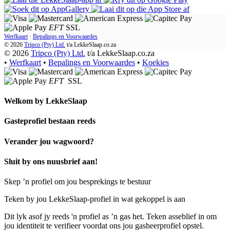
EFT
SSL
Werfkaart
·
Bepalings en Voorwaardes
© 2026
Tripco (Pty) Ltd.
t/a
LekkeSlaap.co.za
© 2026
Tripco (Pty) Ltd.
t/a LekkeSlaap.co.za
•
Werfkaart
•
Bepalings en Voorwaardes
•
Koekies
EFT
SSL
Welkom by
LekkeSlaap
Gasteprofiel bestaan ​​reeds
Verander jou wagwoord?
Sluit by ons nuusbrief aan!
Skep ’n profiel om jou besprekings te bestuur
Teken by jou LekkeSlaap-profiel in wat gekoppel is aan
Dit lyk asof jy reeds 'n profiel as ’n gas het. Teken asseblief in om
jou identiteit te verifieer voordat ons jou gasheerprofiel opstel.