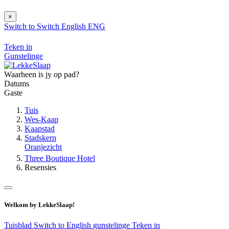
×
Switch to
Switch
English
ENG
Teken in
Gunstelinge
Waarheen is jy op pad?
Datums
Gaste
Tuis
Wes-Kaap
Kaapstad
Stadskern
Oranjezicht
Three Boutique Hotel
Resensies
Welkom by LekkeSlaap!
Tuisblad
Switch to English
gunstelinge
Teken in