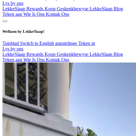
Lys by ons
LekkeSlaap Rewards
Koop Geskenkbewyse
LekkeSlaap Blog
Teken aan
Wie Is Ons
Kontak Ons
Welkom by LekkeSlaap!
Tuisblad
Switch to English
gunstelinge
Teken in
Lys by ons
LekkeSlaap Rewards
Koop Geskenkbewyse
LekkeSlaap Blog
Teken aan
Wie Is Ons
Kontak Ons