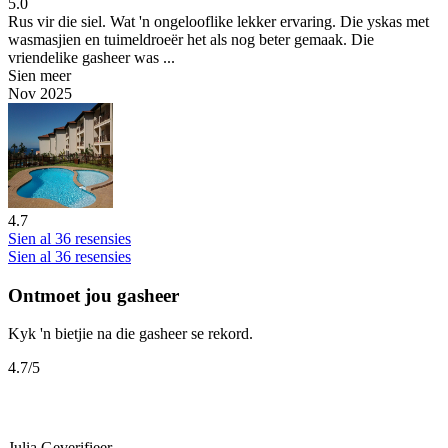
5.0
Rus vir die siel.
Wat 'n ongelooflike lekker ervaring. Die yskas met
wasmasjien en tuimeldroeër het als nog beter gemaak. Die
vriendelike gasheer was ...
Sien meer
Nov 2025
4.7
Sien al 36 resensies
Sien al 36 resensies
Ontmoet jou gasheer
Kyk 'n bietjie na die gasheer se rekord.
4.7
/5
Julia
Geverifieer