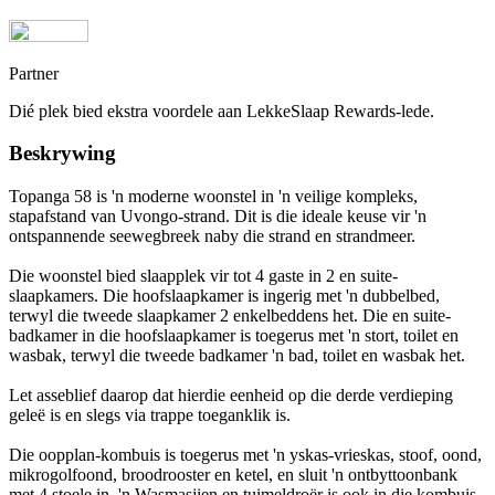
Partner
Dié plek bied ekstra voordele aan LekkeSlaap Rewards-lede.
Beskrywing
Topanga 58 is 'n moderne woonstel in 'n veilige kompleks,
stapafstand van Uvongo-strand. Dit is die ideale keuse vir 'n
ontspannende seewegbreek naby die strand en strandmeer.
Die woonstel bied slaapplek vir tot 4 gaste in 2 en suite-
slaapkamers. Die hoofslaapkamer is ingerig met 'n dubbelbed,
terwyl die tweede slaapkamer 2 enkelbeddens het. Die en suite-
badkamer in die hoofslaapkamer is toegerus met 'n stort, toilet en
wasbak, terwyl die tweede badkamer 'n bad, toilet en wasbak het.
Let asseblief daarop dat hierdie eenheid op die derde verdieping
geleë is en slegs via trappe toeganklik is.
Die oopplan-kombuis is toegerus met 'n yskas-vrieskas, stoof, oond,
mikrogolfoond, broodrooster en ketel, en sluit 'n ontbyttoonbank
met 4 stoele in. 'n Wasmasjien en tuimeldroër is ook in die kombuis