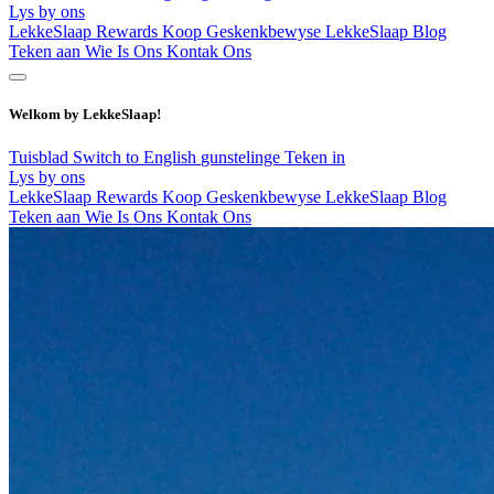
Lys by ons
LekkeSlaap Rewards
Koop Geskenkbewyse
LekkeSlaap Blog
Teken aan
Wie Is Ons
Kontak Ons
Welkom by LekkeSlaap!
Tuisblad
Switch to English
gunstelinge
Teken in
Lys by ons
LekkeSlaap Rewards
Koop Geskenkbewyse
LekkeSlaap Blog
Teken aan
Wie Is Ons
Kontak Ons