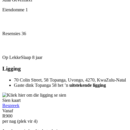
Eiendomme
1
Resensies
36
Op LekkeSlaap
8 jaar
Ligging
70 Colin Street, 58 Topanga, Uvongo, 4270, KwaZulu-Natal
Gaste dink Topanga 58 het ’n
uitstekende ligging
Sien kaart
Bespreek
Vanaf
R900
per nag (plek vir 4)