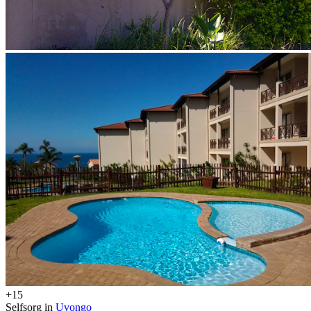
+15
Selfsorg in
Uvongo