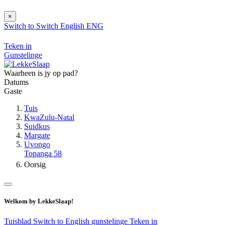
×
Switch to
Switch
English
ENG
Teken in
Gunstelinge
Waarheen is jy op pad?
Datums
Gaste
Tuis
KwaZulu-Natal
Suidkus
Margate
Uvongo
Topanga 58
Oorsig
Welkom by LekkeSlaap!
Tuisblad
Switch to English
gunstelinge
Teken in