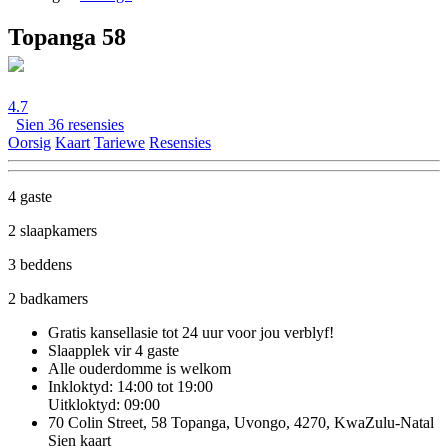
Topanga 58
4.7
Sien 36 resensies
Oorsig
Kaart
Tariewe
Resensies
4 gaste
2 slaapkamers
3 beddens
2 badkamers
Gratis kansellasie
tot 24 uur voor jou verblyf!
Slaapplek vir 4 gaste
Alle ouderdomme is welkom
Inkloktyd: 14:00 tot 19:00
Uitkloktyd: 09:00
70 Colin Street, 58 Topanga, Uvongo, 4270, KwaZulu-Natal
Sien kaart