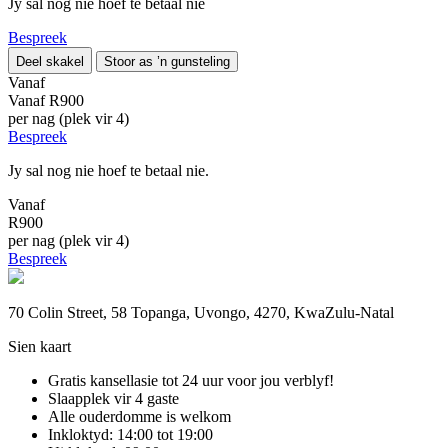
Jy sal nog nie hoef te betaal nie
Bespreek
Deel skakel
Stoor as ’n gunsteling
Vanaf
Vanaf
R900
per nag (plek vir 4)
Bespreek
Jy sal nog nie hoef te betaal nie.
Vanaf
R900
per nag (plek vir 4)
Bespreek
70 Colin Street, 58 Topanga, Uvongo, 4270, KwaZulu-Natal
Sien kaart
Gratis kansellasie
tot 24 uur voor jou verblyf!
Slaapplek vir 4 gaste
Alle ouderdomme is welkom
Inkloktyd: 14:00 tot 19:00