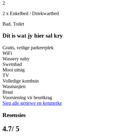
2
2 x Enkelbed / Driekwartbed
Bad, Toilet
Dít is wat jy hier sal kry
Gratis, veilige parkeerplek
WiFi
Wassery naby
Swembad
Mooi uitsig
TV
Volledige kombuis
Wasmasjien
Braai
Voorsiening vir beurtkrag
Sien alle geriewe en kenmerke
Resensies
4.7
/ 5