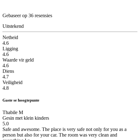
Gebaseer op 36 resensies
Uitstekend
Netheid
4.6
Ligging
4.6
Waarde vir geld
4.6
Diens
4.7
Veiligheid
4.8
Gaste se hoogtepunte
Thabile M
Gesin met klein kinders
5.0
Safe and awesome.
The place is very safe not only for you as a
person but also for your car. The room was very clean and