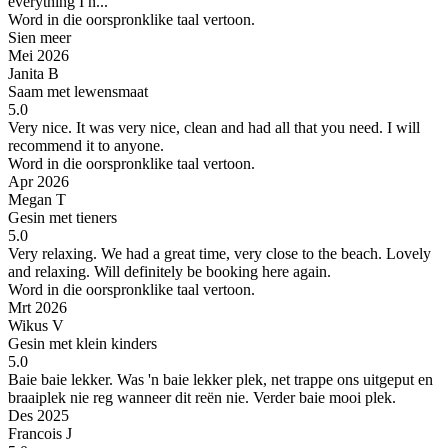
everything I n...
Word in die oorspronklike taal vertoon.
Sien meer
Mei 2026
Janita B
Saam met lewensmaat
5.0
Very nice.
It was very nice, clean and had all that you need. I will
recommend it to anyone.
Word in die oorspronklike taal vertoon.
Apr 2026
Megan T
Gesin met tieners
5.0
Very relaxing.
We had a great time, very close to the beach. Lovely
and relaxing. Will definitely be booking here again.
Word in die oorspronklike taal vertoon.
Mrt 2026
Wikus V
Gesin met klein kinders
5.0
Baie baie lekker.
Was 'n baie lekker plek, net trappe ons uitgeput en
braaiplek nie reg wanneer dit reën nie. Verder baie mooi plek.
Des 2025
Francois J