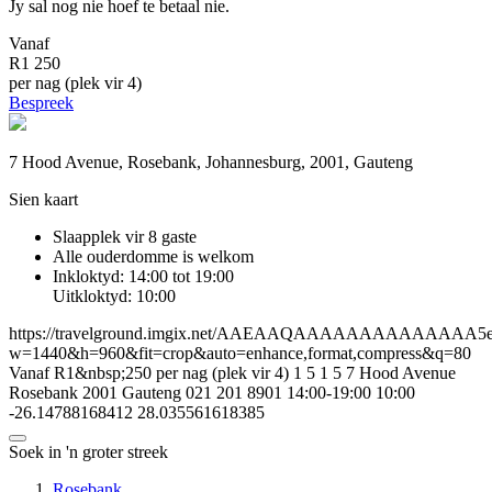
Jy sal nog nie hoef te betaal nie.
Vanaf
R1 250
per nag (plek vir 4)
Bespreek
7 Hood Avenue, Rosebank, Johannesburg, 2001, Gauteng
Sien kaart
Slaapplek vir 8 gaste
Alle ouderdomme is welkom
Inkloktyd: 14:00 tot 19:00
Uitkloktyd: 10:00
https://travelground.imgix.net/AAEAAQAAAAAAAAAAAAAA5e6cb
w=1440&h=960&fit=crop&auto=enhance,format,compress&q=80
Vanaf R1&nbsp;250 per nag (plek vir 4)
1
5
1
5
7 Hood Avenue
Rosebank
2001
Gauteng
021 201 8901
14:00-19:00
10:00
-26.14788168412
28.035561618385
Soek in 'n groter streek
Rosebank