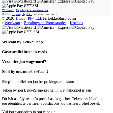
EFT
SSL
Werfkaart
·
Bepalings en Voorwaardes
© 2026
Tripco (Pty) Ltd.
t/a
LekkeSlaap.co.za
© 2026
Tripco (Pty) Ltd.
t/a LekkeSlaap.co.za
•
Werfkaart
•
Bepalings en Voorwaardes
•
Koekies
EFT
SSL
Welkom by
LekkeSlaap
Gasteprofiel bestaan ​​reeds
Verander jou wagwoord?
Sluit by ons nuusbrief aan!
Skep ’n profiel om jou besprekings te bestuur
Teken by jou LekkeSlaap-profiel in wat gekoppel is aan
Dit lyk asof jy reeds 'n profiel as ’n gas het. Teken asseblief in om
jou identiteit te verifieer voordat ons jou gasheerprofiel opstel.
Vul jou e-posadres in om te begin