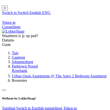
×
Switch to
Switch
English
ENG
Teken in
Gunstelinge
Waarheen is jy op pad?
Datums
Gaste
Tuis
Gauteng
Johannesburg
Parktown Noord
Rosebank
Urban Oasis Apartments @ The Apex 2 Bedroom Apartment
Resensies
Welkom by LekkeSlaap!
Tuisblad
Switch to English
gunstelinge
Teken in