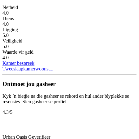
Netheid
4.0
Diens
4.0
Ligging
5.0
Veiligheid
5.0
Waarde vir geld
4.0
Kamer bespreek
Tweeslaapkamerwoonst...
Ontmoet jou gasheer
Kyk ’n bietjie na die gasheer se rekord en hul ander blyplekke se
resensies.
Sien gasheer se profiel
4.3
/5
Urban Oasis
Geverifieer