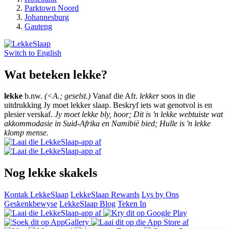
Parktown Noord
Johannesburg
Gauteng
Switch to
English
Wat beteken lekke?
lekke
b.nw.
(<A.; geselst.)
Vanaf die Afr.
lekker
soos in die
uitdrukking Jy moet lekker slaap. Beskryf iets wat genotvol is en
plesier verskaf.
Jy moet lekke bly, hoor; Dit is 'n lekke webtuiste wat
akkommodasie in Suid-Afrika en Namibië bied; Hulle is 'n lekke
klomp mense.
Nog lekke skakels
Kontak LekkeSlaap
LekkeSlaap Rewards
Lys by Ons
Geskenkbewyse
LekkeSlaap Blog
Teken In