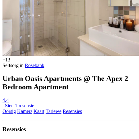
+13
Selfsorg in
Rosebank
Urban Oasis Apartments @ The Apex 2
Bedroom Apartment
4.4
Sien 1 resensie
Oorsig
Kamers
Kaart
Tariewe
Resensies
Resensies