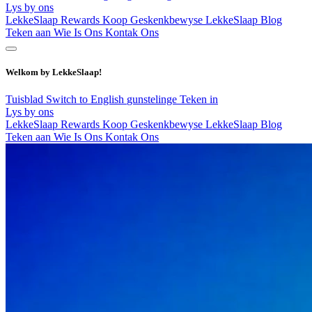
Lys by ons
LekkeSlaap Rewards
Koop Geskenkbewyse
LekkeSlaap Blog
Teken aan
Wie Is Ons
Kontak Ons
Welkom by LekkeSlaap!
Tuisblad
Switch to English
gunstelinge
Teken in
Lys by ons
LekkeSlaap Rewards
Koop Geskenkbewyse
LekkeSlaap Blog
Teken aan
Wie Is Ons
Kontak Ons