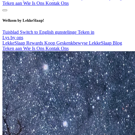
Teken aan
Wie Is Ons
Kontak Ons
Welkom by LekkeSlaap!
Tuisblad
Switch to English
gunstelinge
Teken in
Lys by ons
LekkeSlaap Rewards
Koop Geskenkbewyse
LekkeSlaap Blog
Teken aan
Wie Is Ons
Kontak Ons