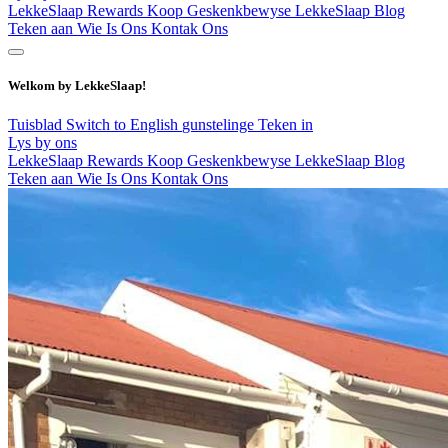
LekkeSlaap Rewards
Koop Geskenkbewyse
LekkeSlaap Blog
Teken aan
Wie Is Ons
Kontak Ons
Welkom by LekkeSlaap!
Tuisblad
Switch to English
gunstelinge
Teken in
Lys by ons
LekkeSlaap Rewards
Koop Geskenkbewyse
LekkeSlaap Blog
Teken aan
Wie Is Ons
Kontak Ons