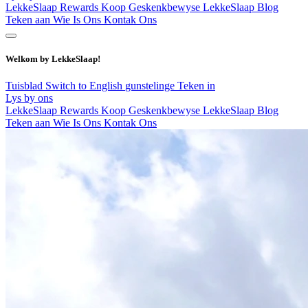
LekkeSlaap Rewards
Koop Geskenkbewyse
LekkeSlaap Blog
Teken aan
Wie Is Ons
Kontak Ons
Welkom by LekkeSlaap!
Tuisblad
Switch to English
gunstelinge
Teken in
Lys by ons
LekkeSlaap Rewards
Koop Geskenkbewyse
LekkeSlaap Blog
Teken aan
Wie Is Ons
Kontak Ons