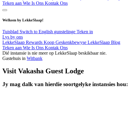
Teken aan
Wie Is Ons
Kontak Ons
Welkom by LekkeSlaap!
Tuisblad
Switch to English
gunstelinge
Teken in
Lys by ons
LekkeSlaap Rewards
Koop Geskenkbewyse
LekkeSlaap Blog
Teken aan
Wie Is Ons
Kontak Ons
Dié instansie is nie meer op LekkeSlaap beskikbaar nie.
Gastehuis in
Witbank
Visit Vakasha Guest Lodge
Jy mag dalk van hierdie soortgelyke instansies hou: