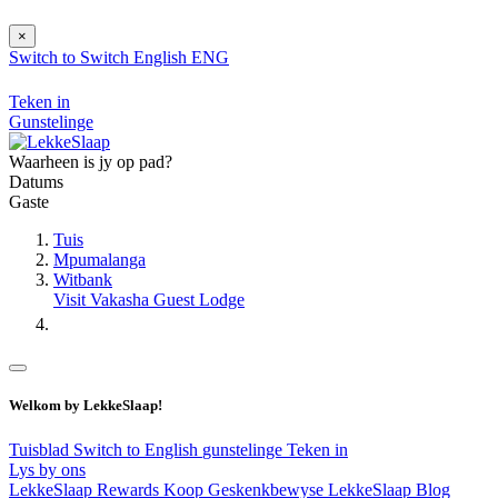
×
Switch to
Switch
English
ENG
Teken in
Gunstelinge
Waarheen is jy op pad?
Datums
Gaste
Tuis
Mpumalanga
Witbank
Visit Vakasha Guest Lodge
Welkom by LekkeSlaap!
Tuisblad
Switch to English
gunstelinge
Teken in
Lys by ons
LekkeSlaap Rewards
Koop Geskenkbewyse
LekkeSlaap Blog