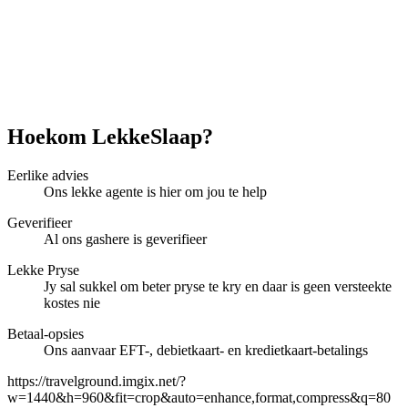
Hoekom LekkeSlaap?
Eerlike advies
Ons lekke agente is hier om jou te help
Geverifieer
Al ons gashere is geverifieer
Lekke Pryse
Jy sal sukkel om beter pryse te kry en daar is geen versteekte
kostes nie
Betaal-opsies
Ons aanvaar EFT-, debietkaart- en kredietkaart-betalings
https://travelground.imgix.net/?
w=1440&h=960&fit=crop&auto=enhance,format,compress&q=80