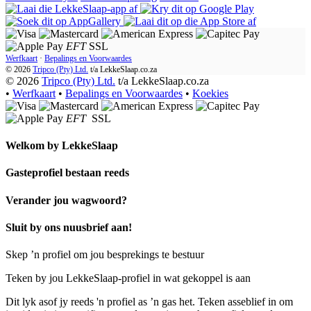
EFT
SSL
Werfkaart
·
Bepalings en Voorwaardes
© 2026
Tripco (Pty) Ltd.
t/a
LekkeSlaap.co.za
© 2026
Tripco (Pty) Ltd.
t/a LekkeSlaap.co.za
•
Werfkaart
•
Bepalings en Voorwaardes
•
Koekies
EFT
SSL
Welkom by
LekkeSlaap
Gasteprofiel bestaan ​​reeds
Verander jou wagwoord?
Sluit by ons nuusbrief aan!
Skep ’n profiel om jou besprekings te bestuur
Teken by jou LekkeSlaap-profiel in wat gekoppel is aan
Dit lyk asof jy reeds 'n profiel as ’n gas het. Teken asseblief in om