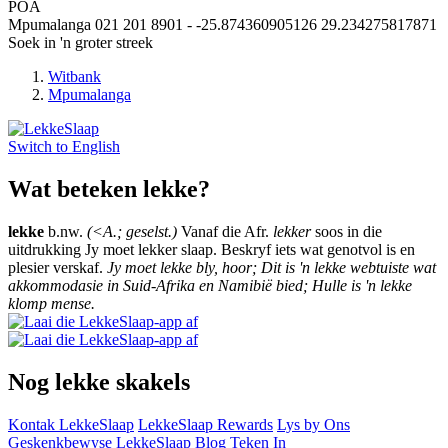
POA
Mpumalanga
021 201 8901
-
-25.874360905126
29.234275817871
Soek in 'n groter streek
Witbank
Mpumalanga
Switch to
English
Wat beteken lekke?
lekke
b.nw.
(<A.; geselst.)
Vanaf die Afr.
lekker
soos in die
uitdrukking Jy moet lekker slaap. Beskryf iets wat genotvol is en
plesier verskaf.
Jy moet lekke bly, hoor; Dit is 'n lekke webtuiste wat
akkommodasie in Suid-Afrika en Namibië bied; Hulle is 'n lekke
klomp mense.
Nog lekke skakels
Kontak LekkeSlaap
LekkeSlaap Rewards
Lys by Ons
Geskenkbewyse
LekkeSlaap Blog
Teken In