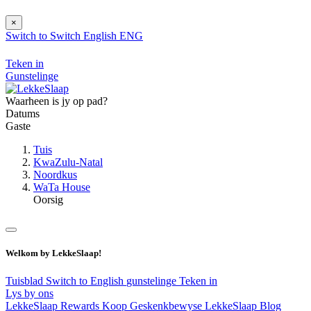
×
Switch to
Switch
English
ENG
Teken in
Gunstelinge
Waarheen is jy op pad?
Datums
Gaste
Tuis
KwaZulu-Natal
Noordkus
WaTa House
Oorsig
Welkom by LekkeSlaap!
Tuisblad
Switch to English
gunstelinge
Teken in
Lys by ons
LekkeSlaap Rewards
Koop Geskenkbewyse
LekkeSlaap Blog