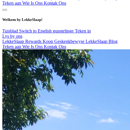
Teken aan
Wie Is Ons
Kontak Ons
Welkom by LekkeSlaap!
Tuisblad
Switch to English
gunstelinge
Teken in
Lys by ons
LekkeSlaap Rewards
Koop Geskenkbewyse
LekkeSlaap Blog
Teken aan
Wie Is Ons
Kontak Ons