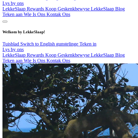
Lys by ons
LekkeSlaap Rewards
Koop Geskenkbewyse
LekkeSlaap Blog
Teken aan
Wie Is Ons
Kontak Ons
Welkom by LekkeSlaap!
Tuisblad
Switch to English
gunstelinge
Teken in
Lys by ons
LekkeSlaap Rewards
Koop Geskenkbewyse
LekkeSlaap Blog
Teken aan
Wie Is Ons
Kontak Ons