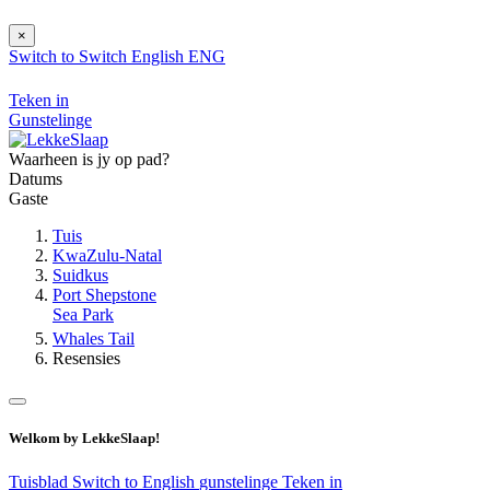
×
Switch to
Switch
English
ENG
Teken in
Gunstelinge
Waarheen is jy op pad?
Datums
Gaste
Tuis
KwaZulu-Natal
Suidkus
Port Shepstone
Sea Park
Whales Tail
Resensies
Welkom by LekkeSlaap!
Tuisblad
Switch to English
gunstelinge
Teken in