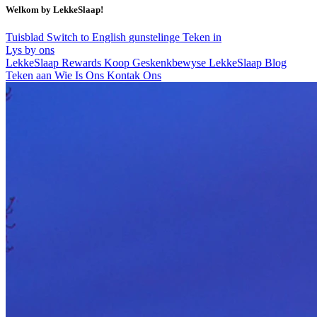
Welkom by LekkeSlaap!
Tuisblad
Switch to English
gunstelinge
Teken in
Lys by ons
LekkeSlaap Rewards
Koop Geskenkbewyse
LekkeSlaap Blog
Teken aan
Wie Is Ons
Kontak Ons