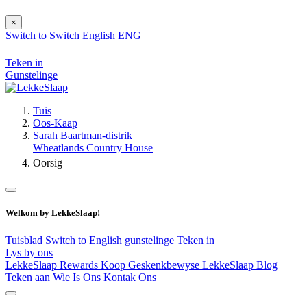
×
Switch to
Switch
English
ENG
Teken in
Gunstelinge
Tuis
Oos-Kaap
Sarah Baartman-distrik
Wheatlands Country House
Oorsig
Welkom by LekkeSlaap!
Tuisblad
Switch to English
gunstelinge
Teken in
Lys by ons
LekkeSlaap Rewards
Koop Geskenkbewyse
LekkeSlaap Blog
Teken aan
Wie Is Ons
Kontak Ons