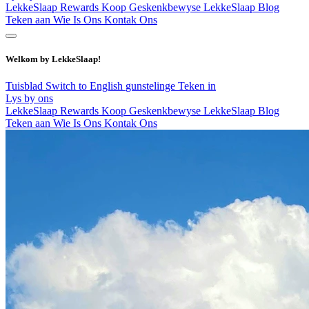
LekkeSlaap Rewards
Koop Geskenkbewyse
LekkeSlaap Blog
Teken aan
Wie Is Ons
Kontak Ons
Welkom by LekkeSlaap!
Tuisblad
Switch to English
gunstelinge
Teken in
Lys by ons
LekkeSlaap Rewards
Koop Geskenkbewyse
LekkeSlaap Blog
Teken aan
Wie Is Ons
Kontak Ons