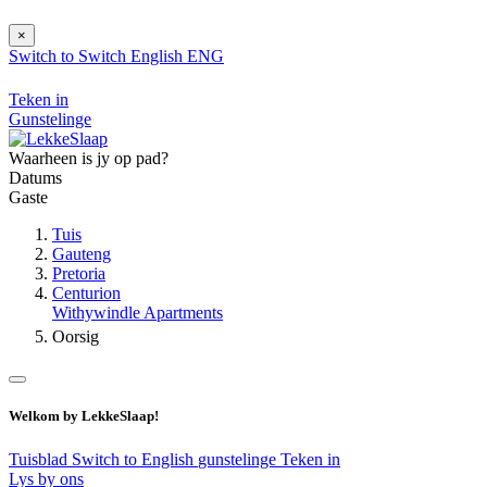
×
Switch to
Switch
English
ENG
Teken in
Gunstelinge
Waarheen is jy op pad?
Datums
Gaste
Tuis
Gauteng
Pretoria
Centurion
Withywindle Apartments
Oorsig
Welkom by LekkeSlaap!
Tuisblad
Switch to English
gunstelinge
Teken in
Lys by ons