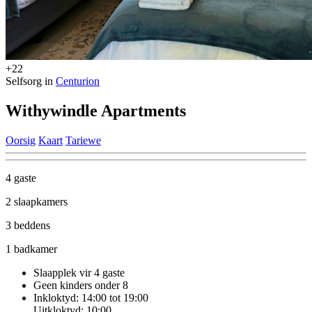
+22
Selfsorg in
Centurion
Withywindle Apartments
Oorsig
Kaart
Tariewe
4 gaste
2 slaapkamers
3 beddens
1 badkamer
Slaapplek vir 4 gaste
Geen kinders onder 8
Inkloktyd: 14:00 tot 19:00
Uitkloktyd: 10:00