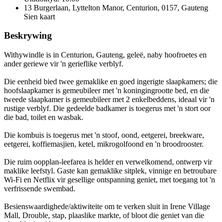
13 Burgerlaan, Lyttelton Manor, Centurion, 0157, Gauteng
Sien kaart
Beskrywing
Withywindle is in Centurion, Gauteng, geleë, naby hoofroetes en
ander geriewe vir 'n gerieflike verblyf.
Die eenheid bied twee gemaklike en goed ingerigte slaapkamers; die
hoofslaapkamer is gemeubileer met 'n koningingrootte bed, en die
tweede slaapkamer is gemeubileer met 2 enkelbeddens, ideaal vir 'n
rustige verblyf. Die gedeelde badkamer is toegerus met 'n stort oor
die bad, toilet en wasbak.
Die kombuis is toegerus met 'n stoof, oond, eetgerei, breekware,
eetgerei, koffiemasjien, ketel, mikrogolfoond en 'n broodrooster.
Die ruim oopplan-leefarea is helder en verwelkomend, ontwerp vir
maklike leefstyl. Gaste kan gemaklike sitplek, vinnige en betroubare
Wi-Fi en Netflix vir gesellige ontspanning geniet, met toegang tot 'n
verfrissende swembad.
Besienswaardighede/aktiwiteite om te verken sluit in Irene Village
Mall, Drouble, stap, plaaslike markte, of bloot die geniet van die