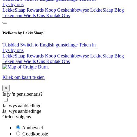
Lys by ons
LekkeSlaap Rewards
Koop Geskenkbewyse
LekkeSlaap Blog
Teken aan
Wie Is Ons
Kontak Ons
Welkom by LekkeSlaap!
Tuisblad
Switch to English
gunstelinge
Teken in
Lys by ons
LekkeSlaap Rewards
Koop Geskenkbewyse
LekkeSlaap Blog
Teken aan
Wie Is Ons
Kontak Ons
Kliek om kaart te sien
×
Is jy 'n pensioenaris?
Ja, wys aanbiedinge
Ja, wys aanbiedinge
Orden volgens
Aanbeveel
Goedkoopste