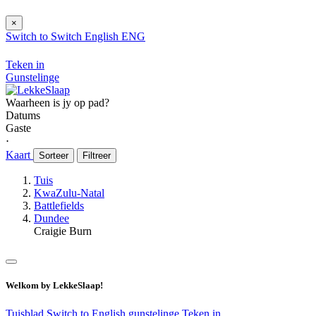
×
Switch to
Switch
English
ENG
Teken in
Gunstelinge
Waarheen is jy op pad?
Datums
Gaste
⋅
Kaart
Sorteer
Filtreer
Tuis
KwaZulu-Natal
Battlefields
Dundee
Craigie Burn
Welkom by LekkeSlaap!
Tuisblad
Switch to English
gunstelinge
Teken in