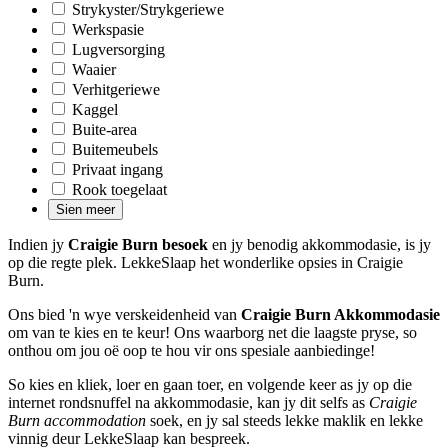
Strykyster/Strykgeriewe
Werkspasie
Lugversorging
Waaier
Verhitgeriewe
Kaggel
Buite-area
Buitemeubels
Privaat ingang
Rook toegelaat
Sien meer
Indien jy
Craigie Burn besoek
en jy benodig akkommodasie, is jy
op die regte plek. LekkeSlaap het wonderlike opsies in Craigie
Burn.
Ons bied 'n wye verskeidenheid van
Craigie Burn Akkommodasie
om van te kies en te keur! Ons waarborg net die laagste pryse, so
onthou om jou oë oop te hou vir ons spesiale aanbiedinge!
So kies en kliek, loer en gaan toer, en volgende keer as jy op die
internet rondsnuffel na akkommodasie, kan jy dit selfs as
Craigie
Burn accommodation
soek, en jy sal steeds lekke maklik en lekke
vinnig deur LekkeSlaap kan bespreek.