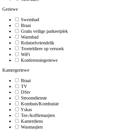
Geriewe
Swembad
Braai
Gratis veilige parkeerplek
Warmbad
Rolstoelvriendelik
Troeteldiere op versoek
WiFi
Konferensiegeriewe
Kamergeriewe
Braai
TV
DStv
Stroomdienste
Kombuis/Kombuisie
Yskas
Tee-/koffiemasjien
Kamerdiens
Wasmasjien