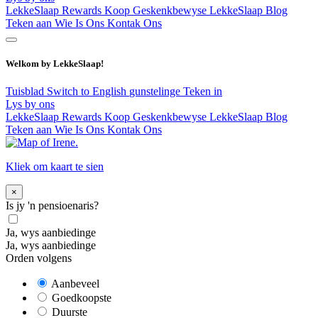
LekkeSlaap Rewards
Koop Geskenkbewyse
LekkeSlaap Blog
Teken aan
Wie Is Ons
Kontak Ons
Welkom by LekkeSlaap!
Tuisblad
Switch to English
gunstelinge
Teken in
Lys by ons
LekkeSlaap Rewards
Koop Geskenkbewyse
LekkeSlaap Blog
Teken aan
Wie Is Ons
Kontak Ons
Kliek om kaart te sien
×
Is jy 'n pensioenaris?
Ja, wys aanbiedinge
Ja, wys aanbiedinge
Orden volgens
Aanbeveel
Goedkoopste
Duurste