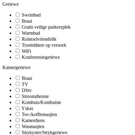
Geriewe
Swembad
Braai
Gratis veilige parkeerplek
Warmbad
Rolstoelvriendelik
Troeteldiere op versoek
WiFi
Konferensiegeriewe
Kamergeriewe
Braai
TV
DStv
Stroomdienste
Kombuis/Kombuisie
Yskas
Tee-/koffiemasjien
Kamerdiens
Wasmasjien
Strykyster/Strykgeriewe