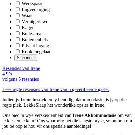
Werkspasie
Lugversorging
Waaier
Verhitgeriewe
Kaggel
Buite-area
Buitemeubels
Privaat ingang
Rook toegelaat
Sien meer
Resensies van Irene
4.9/5
volgens
5 resensies
Lees regte resensies van Irene van 5 geverifieerde gaste.
Indien jy
Irene besoek
en jy benodig akkommodasie, is jy op die
regte plek. LekkeSlaap het wonderlike opsies in Irene.
Ons bied 'n wye verskeidenheid van
Irene Akkommodasie
om van
te kies en te keur! Ons waarborg net die laagste pryse, so onthou om
jou oë oop te hou vir ons spesiale aanbiedinge!