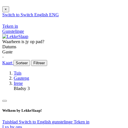
×
Switch to
Switch
English
ENG
Teken in
Gunstelinge
Waarheen is jy op pad?
Datums
Gaste
⋅
Kaart
Sorteer
Filtreer
Tuis
Gauteng
Irene
Bladsy 3
Welkom by LekkeSlaap!
Tuisblad
Switch to English
gunstelinge
Teken in
Lys by ons