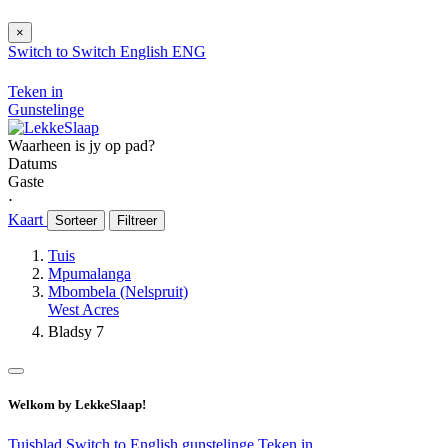
×
Switch to
Switch
English
ENG
Teken in
Gunstelinge
Waarheen is jy op pad?
Datums
Gaste
⋅
Kaart
Sorteer
Filtreer
Tuis
Mpumalanga
Mbombela (Nelspruit)
West Acres
Bladsy 7
Welkom by LekkeSlaap!
Tuisblad
Switch to English
gunstelinge
Teken in