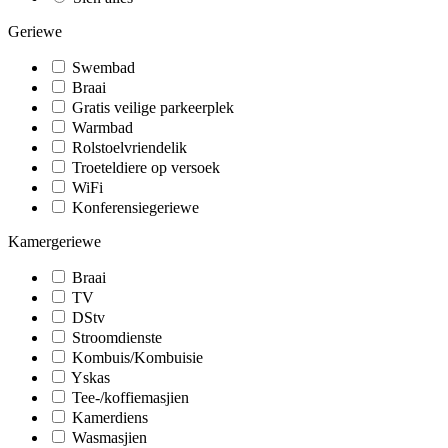
Geriewe
Swembad
Braai
Gratis veilige parkeerplek
Warmbad
Rolstoelvriendelik
Troeteldiere op versoek
WiFi
Konferensiegeriewe
Kamergeriewe
Braai
TV
DStv
Stroomdienste
Kombuis/Kombuisie
Yskas
Tee-/koffiemasjien
Kamerdiens
Wasmasjien