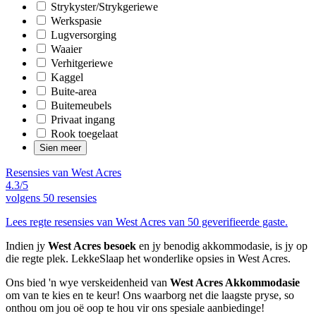
Strykyster/Strykgeriewe
Werkspasie
Lugversorging
Waaier
Verhitgeriewe
Kaggel
Buite-area
Buitemeubels
Privaat ingang
Rook toegelaat
Sien meer
Resensies van West Acres
4.3/5
volgens
50 resensies
Lees regte resensies van West Acres van 50 geverifieerde gaste.
Indien jy
West Acres besoek
en jy benodig akkommodasie, is jy op
die regte plek. LekkeSlaap het wonderlike opsies in West Acres.
Ons bied 'n wye verskeidenheid van
West Acres Akkommodasie
om van te kies en te keur! Ons waarborg net die laagste pryse, so
onthou om jou oë oop te hou vir ons spesiale aanbiedinge!