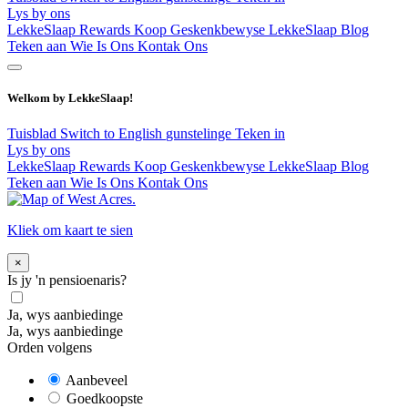
Lys by ons
LekkeSlaap Rewards
Koop Geskenkbewyse
LekkeSlaap Blog
Teken aan
Wie Is Ons
Kontak Ons
Welkom by LekkeSlaap!
Tuisblad
Switch to English
gunstelinge
Teken in
Lys by ons
LekkeSlaap Rewards
Koop Geskenkbewyse
LekkeSlaap Blog
Teken aan
Wie Is Ons
Kontak Ons
Kliek om kaart te sien
×
Is jy 'n pensioenaris?
Ja, wys aanbiedinge
Ja, wys aanbiedinge
Orden volgens
Aanbeveel
Goedkoopste