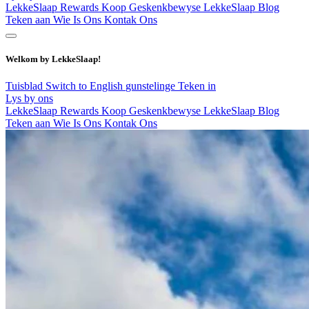
LekkeSlaap Rewards
Koop Geskenkbewyse
LekkeSlaap Blog
Teken aan
Wie Is Ons
Kontak Ons
Welkom by LekkeSlaap!
Tuisblad
Switch to English
gunstelinge
Teken in
Lys by ons
LekkeSlaap Rewards
Koop Geskenkbewyse
LekkeSlaap Blog
Teken aan
Wie Is Ons
Kontak Ons