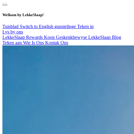
Welkom by LekkeSlaap!
Tuisblad
Switch to English
gunstelinge
Teken in
Lys by ons
LekkeSlaap Rewards
Koop Geskenkbewyse
LekkeSlaap Blog
Teken aan
Wie Is Ons
Kontak Ons