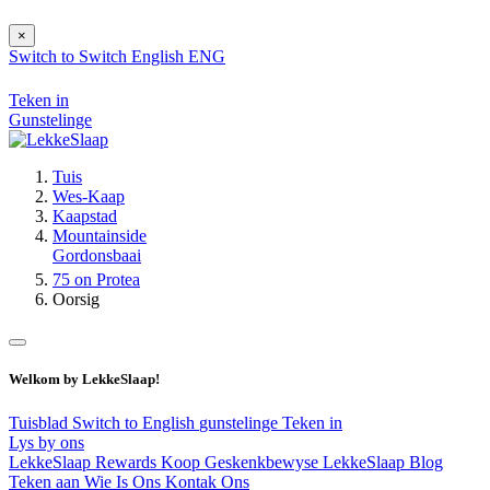
×
Switch to
Switch
English
ENG
Teken in
Gunstelinge
Tuis
Wes-Kaap
Kaapstad
Mountainside
Gordonsbaai
75 on Protea
Oorsig
Welkom by LekkeSlaap!
Tuisblad
Switch to English
gunstelinge
Teken in
Lys by ons
LekkeSlaap Rewards
Koop Geskenkbewyse
LekkeSlaap Blog
Teken aan
Wie Is Ons
Kontak Ons