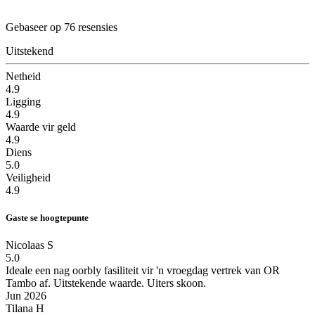
Gebaseer op 76 resensies
Uitstekend
Netheid
4.9
Ligging
4.9
Waarde vir geld
4.9
Diens
5.0
Veiligheid
4.9
Gaste se hoogtepunte
Nicolaas S
5.0
Ideale een nag oorbly fasiliteit vir 'n vroegdag vertrek van OR
Tambo af.
Uitstekende waarde. Uiters skoon.
Jun 2026
Tilana H