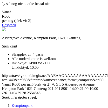
Jy sal nog nie hoef te betaal nie.
Vanaf
R600
per nag (plek vir 2)
Bespreek
Aldergrove Avenue, Kempton Park, 1621, Gauteng
Sien kaart
Slaapplek vir 4 gaste
Alle ouderdomme is welkom
Inkloktyd: 14:00 tot 21:00
Uitkloktyd: 10:00
https://travelground.imgix.net/AAEAAQAAAAAAAAAAAAAA7b549
w=1440&h=960&fit=crop&auto=enhance,format,compress&q=80
Vanaf R600 per nag (plek vir 2)
76
5
1
5
Aldergrove Avenue
Kempton Park
1621
Gauteng
021 201 8901
14:00-21:00
10:00
-26.1149439
28.2554545
Soek in 'n groter streek
Kemptonpark