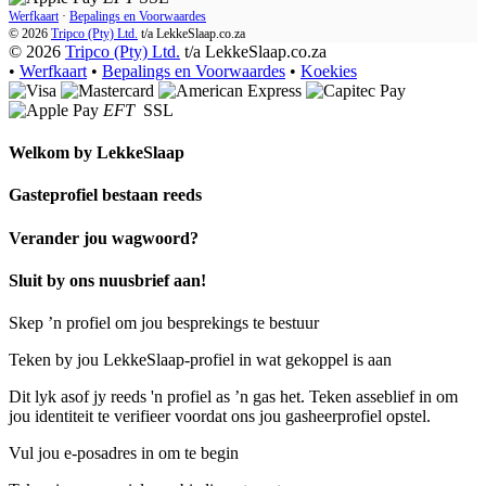
Werfkaart
·
Bepalings en Voorwaardes
© 2026
Tripco (Pty) Ltd.
t/a
LekkeSlaap.co.za
© 2026
Tripco (Pty) Ltd.
t/a LekkeSlaap.co.za
•
Werfkaart
•
Bepalings en Voorwaardes
•
Koekies
EFT
SSL
Welkom by
LekkeSlaap
Gasteprofiel bestaan ​​reeds
Verander jou wagwoord?
Sluit by ons nuusbrief aan!
Skep ’n profiel om jou besprekings te bestuur
Teken by jou LekkeSlaap-profiel in wat gekoppel is aan
Dit lyk asof jy reeds 'n profiel as ’n gas het. Teken asseblief in om
jou identiteit te verifieer voordat ons jou gasheerprofiel opstel.
Vul jou e-posadres in om te begin