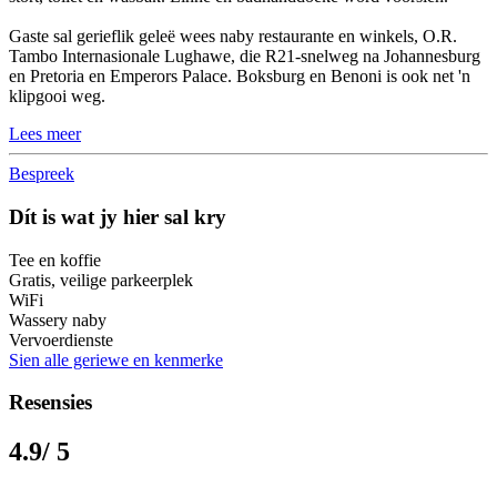
Gaste sal gerieflik geleë wees naby restaurante en winkels, O.R.
Tambo Internasionale Lughawe, die R21-snelweg na Johannesburg
en Pretoria en Emperors Palace. Boksburg en Benoni is ook net 'n
klipgooi weg.
Lees meer
Bespreek
Dít is wat jy hier sal kry
Tee en koffie
Gratis, veilige parkeerplek
WiFi
Wassery naby
Vervoerdienste
Sien alle geriewe en kenmerke
Resensies
4.9
/ 5