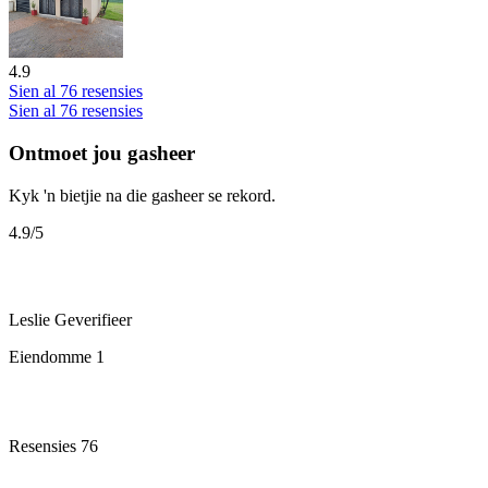
4.9
Sien al 76 resensies
Sien al 76 resensies
Ontmoet jou gasheer
Kyk 'n bietjie na die gasheer se rekord.
4.9
/5
Leslie
Geverifieer
Eiendomme
1
Resensies
76