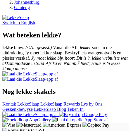
Johannesburg
Gauteng
Switch to
English
Wat beteken lekke?
lekke
b.nw.
(<A.; geselst.)
Vanaf die Afr.
lekker
soos in die
uitdrukking Jy moet lekker slaap. Beskryf iets wat genotvol is en
plesier verskaf.
Jy moet lekke bly, hoor; Dit is 'n lekke webtuiste wat
akkommodasie in Suid-Afrika en Namibië bied; Hulle is 'n lekke
klomp mense.
Nog lekke skakels
Kontak LekkeSlaap
LekkeSlaap Rewards
Lys by Ons
Geskenkbewyse
LekkeSlaap Blog
Teken In
EFT
SSL