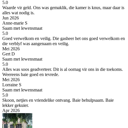
5.0
Waarde vir geld.
Ons was gemaklik, die kamer is knus, maar daar is
alles wat nodig is.
Jun 2026
Anne-marie S
Saam met lewensmaat
5.0
Goed verwelkom en veilig.
Die gasheer het ons goed verwelkom en
die verblyf was aangenaam en veilig.
Mei 2026
Gert D
Saam met lewensmaat
5.0
Alles was soos geadverteer. Dit is al oornag vir ons in die toekoms.
Weereens baie goed en tevrede.
Mei 2026
Lorraine S
Saam met lewensmaat
5.0
Skoon, netjies en vriendelike ontvang. Baie behulpsaam.
Baie
lekker gekuier.
Apr 2026