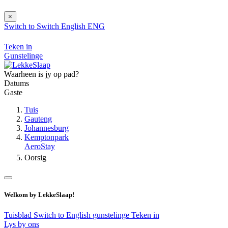
×
Switch to
Switch
English
ENG
Teken in
Gunstelinge
Waarheen is jy op pad?
Datums
Gaste
Tuis
Gauteng
Johannesburg
Kemptonpark
AeroStay
Oorsig
Welkom by LekkeSlaap!
Tuisblad
Switch to English
gunstelinge
Teken in
Lys by ons