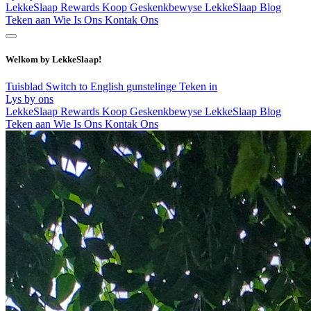
LekkeSlaap Rewards
Koop Geskenkbewyse
LekkeSlaap Blog
Teken aan
Wie Is Ons
Kontak Ons
Welkom by LekkeSlaap!
Tuisblad
Switch to English
gunstelinge
Teken in
Lys by ons
LekkeSlaap Rewards
Koop Geskenkbewyse
LekkeSlaap Blog
Teken aan
Wie Is Ons
Kontak Ons