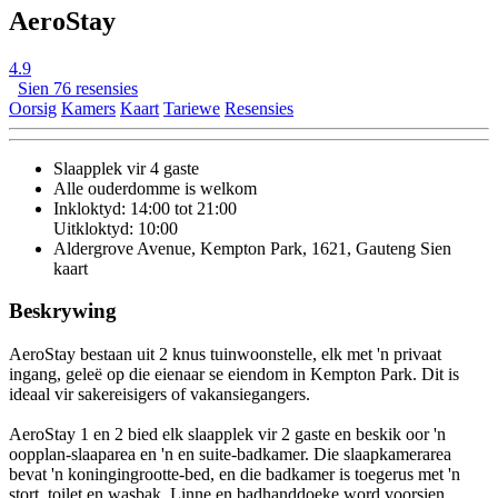
AeroStay
4.9
Sien 76 resensies
Oorsig
Kamers
Kaart
Tariewe
Resensies
Slaapplek vir 4 gaste
Alle ouderdomme is welkom
Inkloktyd: 14:00 tot 21:00
Uitkloktyd: 10:00
Aldergrove Avenue, Kempton Park, 1621, Gauteng
Sien
kaart
Beskrywing
AeroStay bestaan uit 2 knus tuinwoonstelle, elk met 'n privaat
ingang, geleë op die eienaar se eiendom in Kempton Park. Dit is
ideaal vir sakereisigers of vakansiegangers.
AeroStay 1 en 2 bied elk slaapplek vir 2 gaste en beskik oor 'n
oopplan-slaaparea en 'n en suite-badkamer. Die slaapkamerarea
bevat 'n koningingrootte-bed, en die badkamer is toegerus met 'n
stort, toilet en wasbak. Linne en badhanddoeke word voorsien.