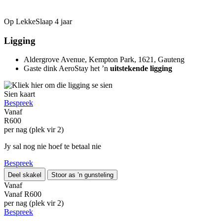
Op LekkeSlaap
4 jaar
Ligging
Aldergrove Avenue, Kempton Park, 1621, Gauteng
Gaste dink AeroStay het ’n
uitstekende ligging
Sien kaart
Bespreek
Vanaf
R600
per nag (plek vir 2)
Jy sal nog nie hoef te betaal nie
Bespreek
Deel skakel
Stoor as ’n gunsteling
Vanaf
Vanaf
R600
per nag (plek vir 2)
Bespreek