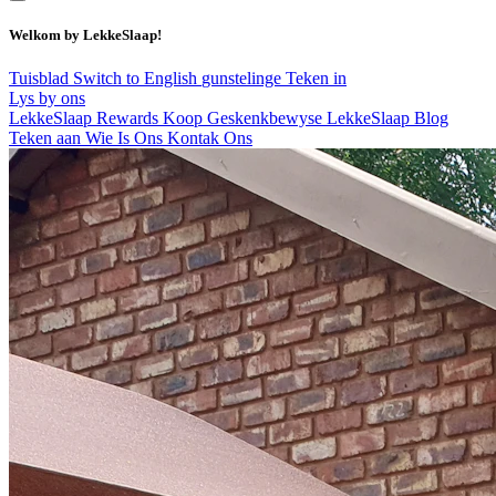
Welkom by LekkeSlaap!
Tuisblad
Switch to English
gunstelinge
Teken in
Lys by ons
LekkeSlaap Rewards
Koop Geskenkbewyse
LekkeSlaap Blog
Teken aan
Wie Is Ons
Kontak Ons