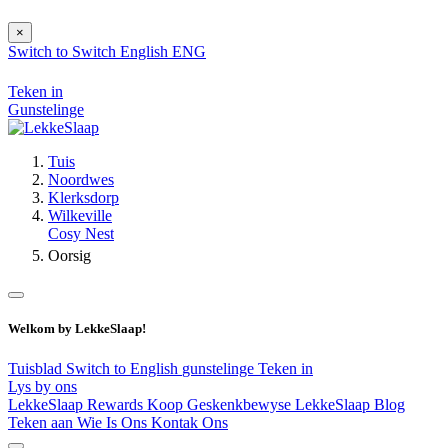
×
Switch to
Switch
English
ENG
Teken in
Gunstelinge
Tuis
Noordwes
Klerksdorp
Wilkeville
Cosy Nest
Oorsig
Welkom by LekkeSlaap!
Tuisblad
Switch to English
gunstelinge
Teken in
Lys by ons
LekkeSlaap Rewards
Koop Geskenkbewyse
LekkeSlaap Blog
Teken aan
Wie Is Ons
Kontak Ons