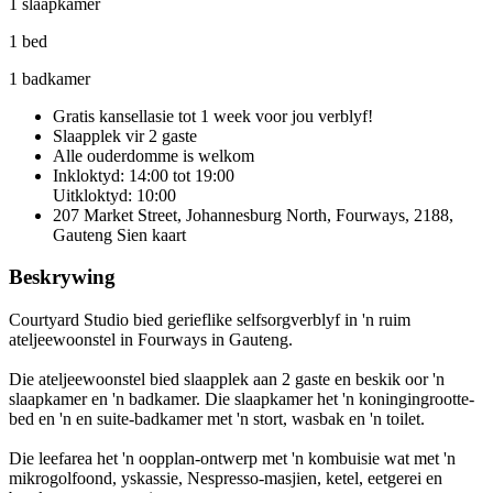
1 slaapkamer
1 bed
1 badkamer
Gratis kansellasie
tot 1 week voor jou verblyf!
Slaapplek vir 2 gaste
Alle ouderdomme is welkom
Inkloktyd: 14:00 tot 19:00
Uitkloktyd: 10:00
207 Market Street, Johannesburg North, Fourways, 2188,
Gauteng
Sien kaart
Beskrywing
Courtyard Studio bied gerieflike selfsorgverblyf in 'n ruim
ateljeewoonstel in Fourways in Gauteng.
Die ateljeewoonstel bied slaapplek aan 2 gaste en beskik oor 'n
slaapkamer en 'n badkamer. Die slaapkamer het 'n koningingrootte-
bed en 'n en suite-badkamer met 'n stort, wasbak en 'n toilet.
Die leefarea het 'n oopplan-ontwerp met 'n kombuisie wat met 'n
mikrogolfoond, yskassie, Nespresso-masjien, ketel, eetgerei en