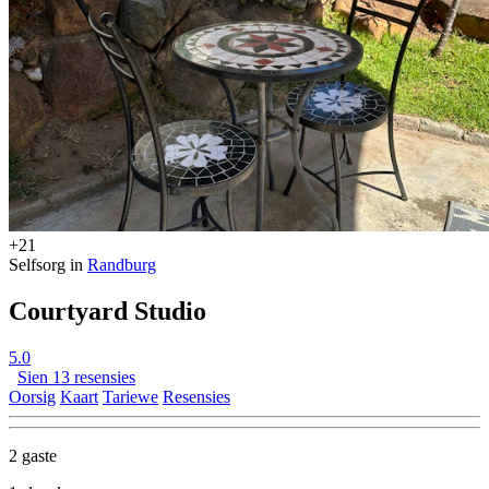
+21
Selfsorg in
Randburg
Courtyard Studio
5.0
Sien 13 resensies
Oorsig
Kaart
Tariewe
Resensies
2 gaste