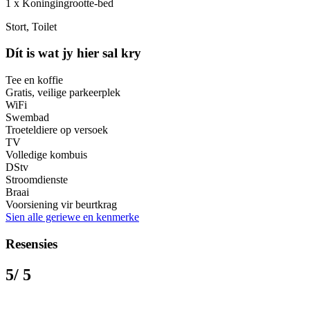
1 x Koningingrootte-bed
Stort, Toilet
Dít is wat jy hier sal kry
Tee en koffie
Gratis, veilige parkeerplek
WiFi
Swembad
Troeteldiere op versoek
TV
Volledige kombuis
DStv
Stroomdienste
Braai
Voorsiening vir beurtkrag
Sien alle geriewe en kenmerke
Resensies
5
/ 5