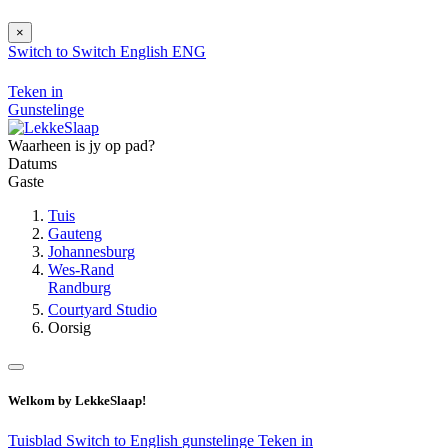
×
Switch to
Switch
English
ENG
Teken in
Gunstelinge
Waarheen is jy op pad?
Datums
Gaste
Tuis
Gauteng
Johannesburg
Wes-Rand
Randburg
Courtyard Studio
Oorsig
Welkom by LekkeSlaap!
Tuisblad
Switch to English
gunstelinge
Teken in