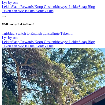
Lys by ons
LekkeSlaap Rewards
Koop Geskenkbewyse
LekkeSlaap Blog
Teken aan
Wie Is Ons
Kontak Ons
Welkom by LekkeSlaap!
Tuisblad
Switch to English
gunstelinge
Teken in
Lys by ons
LekkeSlaap Rewards
Koop Geskenkbewyse
LekkeSlaap Blog
Teken aan
Wie Is Ons
Kontak Ons