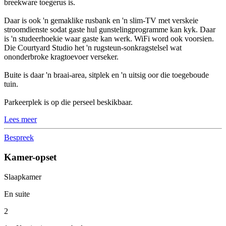
breekware toegerus is.
Daar is ook 'n gemaklike rusbank en 'n slim-TV met verskeie
stroomdienste sodat gaste hul gunstelingprogramme kan kyk. Daar
is 'n studeerhoekie waar gaste kan werk. WiFi word ook voorsien.
Die Courtyard Studio het 'n rugsteun-sonkragstelsel wat
ononderbroke kragtoevoer verseker.
Buite is daar 'n braai-area, sitplek en 'n uitsig oor die toegeboude
tuin.
Parkeerplek is op die perseel beskikbaar.
Lees meer
Bespreek
Kamer-opset
Slaapkamer
En suite
2