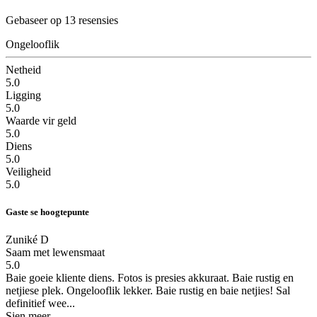
Gebaseer op 13 resensies
Ongelooflik
Netheid
5.0
Ligging
5.0
Waarde vir geld
5.0
Diens
5.0
Veiligheid
5.0
Gaste se hoogtepunte
Zuniké D
Saam met lewensmaat
5.0
Baie goeie kliente diens. Fotos is presies akkuraat. Baie rustig en
netjiese plek.
Ongelooflik lekker. Baie rustig en baie netjies! Sal
definitief wee...
Sien meer