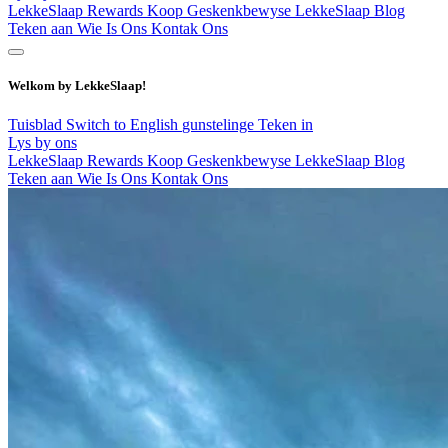
LekkeSlaap Rewards
Koop Geskenkbewyse
LekkeSlaap Blog
Teken aan
Wie Is Ons
Kontak Ons
Welkom by LekkeSlaap!
Tuisblad
Switch to English
gunstelinge
Teken in
Lys by ons
LekkeSlaap Rewards
Koop Geskenkbewyse
LekkeSlaap Blog
Teken aan
Wie Is Ons
Kontak Ons