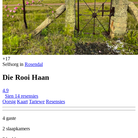
+17
Selfsorg in
Rosendal
Die Rooi Haan
4.9
Sien 14 resensies
Oorsig
Kaart
Tariewe
Resensies
4 gaste
2 slaapkamers