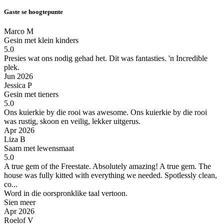
Gaste se hoogtepunte
Marco M
Gesin met klein kinders
5.0
Presies wat ons nodig gehad het.
Dit was fantasties. 'n Incredible
plek.
Jun 2026
Jessica P
Gesin met tieners
5.0
Ons kuierkie by die rooi was awesome.
Ons kuierkie by die rooi
was rustig, skoon en veilig, lekker uitgerus.
Apr 2026
Liza B
Saam met lewensmaat
5.0
A true gem of the Freestate.
Absolutely amazing! A true gem. The
house was fully kitted with everything we needed. Spotlessly clean,
co...
Word in die oorspronklike taal vertoon.
Sien meer
Apr 2026
Roelof V