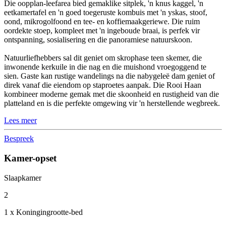
Die oopplan-leefarea bied gemaklike sitplek, 'n knus kaggel, 'n
eetkamertafel en 'n goed toegeruste kombuis met 'n yskas, stoof,
oond, mikrogolfoond en tee- en koffiemaakgeriewe. Die ruim
oordekte stoep, kompleet met 'n ingeboude braai, is perfek vir
ontspanning, sosialisering en die panoramiese natuurskoon.
Natuurliefhebbers sal dit geniet om skrophase teen skemer, die
inwonende kerkuile in die nag en die muishond vroegoggend te
sien. Gaste kan rustige wandelings na die nabygeleë dam geniet of
direk vanaf die eiendom op staproetes aanpak. Die Rooi Haan
kombineer moderne gemak met die skoonheid en rustigheid van die
platteland en is die perfekte omgewing vir 'n herstellende wegbreek.
Lees meer
Bespreek
Kamer-opset
Slaapkamer
2
1 x Koningingrootte-bed