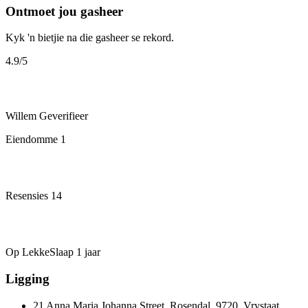
Ontmoet jou gasheer
Kyk 'n bietjie na die gasheer se rekord.
4.9
/5
Willem
Geverifieer
Eiendomme
1
Resensies
14
Op LekkeSlaap
1 jaar
Ligging
21 Anna Maria Johanna Street, Rosendal, 9720, Vrystaat