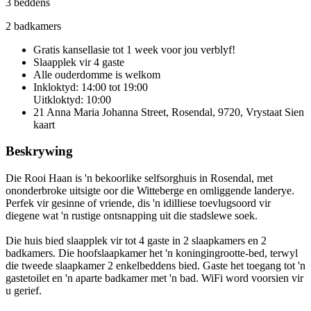
3 beddens
2 badkamers
Gratis kansellasie
tot 1 week voor jou verblyf!
Slaapplek vir 4 gaste
Alle ouderdomme is welkom
Inkloktyd: 14:00 tot 19:00
Uitkloktyd: 10:00
21 Anna Maria Johanna Street, Rosendal, 9720, Vrystaat
Sien
kaart
Beskrywing
Die Rooi Haan is 'n bekoorlike selfsorghuis in Rosendal, met
ononderbroke uitsigte oor die Witteberge en omliggende landerye.
Perfek vir gesinne of vriende, dis 'n idilliese toevlugsoord vir
diegene wat 'n rustige ontsnapping uit die stadslewe soek.
Die huis bied slaapplek vir tot 4 gaste in 2 slaapkamers en 2
badkamers. Die hoofslaapkamer het 'n koningingrootte-bed, terwyl
die tweede slaapkamer 2 enkelbeddens bied. Gaste het toegang tot 'n
gastetoilet en 'n aparte badkamer met 'n bad. WiFi word voorsien vir
u gerief.