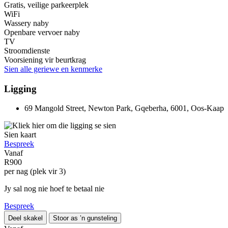
Gratis, veilige parkeerplek
WiFi
Wassery naby
Openbare vervoer naby
TV
Stroomdienste
Voorsiening vir beurtkrag
Sien alle geriewe en kenmerke
Ligging
69 Mangold Street, Newton Park, Gqeberha, 6001, Oos-Kaap
Sien kaart
Bespreek
Vanaf
R900
per nag (plek vir 3)
Jy sal nog nie hoef te betaal nie
Bespreek
Deel skakel
Stoor as ’n gunsteling