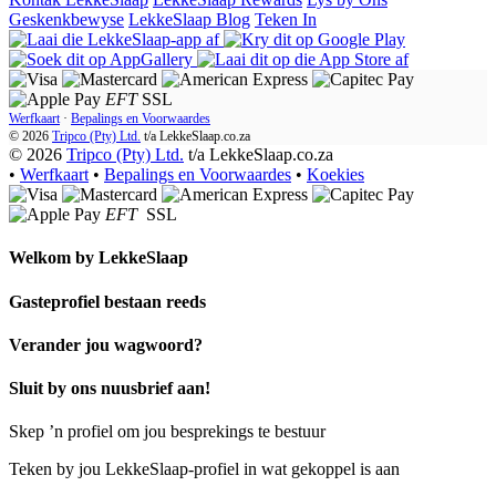
Geskenkbewyse
LekkeSlaap Blog
Teken In
EFT
SSL
Werfkaart
·
Bepalings en Voorwaardes
© 2026
Tripco (Pty) Ltd.
t/a
LekkeSlaap.co.za
© 2026
Tripco (Pty) Ltd.
t/a LekkeSlaap.co.za
•
Werfkaart
•
Bepalings en Voorwaardes
•
Koekies
EFT
SSL
Welkom by
LekkeSlaap
Gasteprofiel bestaan ​​reeds
Verander jou wagwoord?
Sluit by ons nuusbrief aan!
Skep ’n profiel om jou besprekings te bestuur
Teken by jou LekkeSlaap-profiel in wat gekoppel is aan