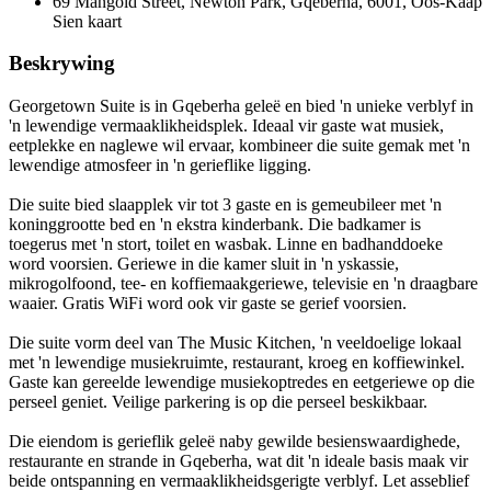
69 Mangold Street, Newton Park, Gqeberha, 6001, Oos-Kaap
Sien kaart
Beskrywing
Georgetown Suite is in Gqeberha geleë en bied 'n unieke verblyf in
'n lewendige vermaaklikheidsplek. Ideaal vir gaste wat musiek,
eetplekke en naglewe wil ervaar, kombineer die suite gemak met 'n
lewendige atmosfeer in 'n gerieflike ligging.
Die suite bied slaapplek vir tot 3 gaste en is gemeubileer met 'n
koninggrootte bed en 'n ekstra kinderbank. Die badkamer is
toegerus met 'n stort, toilet en wasbak. Linne en badhanddoeke
word voorsien. Geriewe in die kamer sluit in 'n yskassie,
mikrogolfoond, tee- en koffiemaakgeriewe, televisie en 'n draagbare
waaier. Gratis WiFi word ook vir gaste se gerief voorsien.
Die suite vorm deel van The Music Kitchen, 'n veeldoelige lokaal
met 'n lewendige musiekruimte, restaurant, kroeg en koffiewinkel.
Gaste kan gereelde lewendige musiekoptredes en eetgeriewe op die
perseel geniet. Veilige parkering is op die perseel beskikbaar.
Die eiendom is gerieflik geleë naby gewilde besienswaardighede,
restaurante en strande in Gqeberha, wat dit 'n ideale basis maak vir
beide ontspanning en vermaaklikheidsgerigte verblyf. Let asseblief