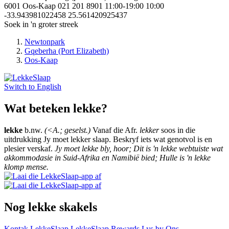
6001
Oos-Kaap
021 201 8901
11:00-19:00
10:00
-33.943981022458
25.561420925437
Soek in 'n groter streek
Newtonpark
Gqeberha (Port Elizabeth)
Oos-Kaap
Switch to
English
Wat beteken lekke?
lekke
b.nw.
(<A.; geselst.)
Vanaf die Afr.
lekker
soos in die
uitdrukking Jy moet lekker slaap. Beskryf iets wat genotvol is en
plesier verskaf.
Jy moet lekke bly, hoor; Dit is 'n lekke webtuiste wat
akkommodasie in Suid-Afrika en Namibië bied; Hulle is 'n lekke
klomp mense.
Nog lekke skakels
Kontak LekkeSlaap
LekkeSlaap Rewards
Lys by Ons