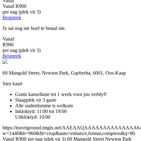
Vanaf
Vanaf
R900
per nag (plek vir 3)
Bespreek
Jy sal nog nie hoef te betaal nie.
Vanaf
R900
per nag (plek vir 3)
Bespreek
69 Mangold Street, Newton Park, Gqeberha, 6001, Oos-Kaap
Sien kaart
Gratis kansellasie
tot 1 week voor jou verblyf!
Slaapplek vir 3 gaste
Alle ouderdomme is welkom
Inkloktyd: 11:00 tot 19:00
Uitkloktyd: 10:00
https://travelground.imgix.net/AAEAAQAAAAAAAAAAAAAA64fb6
w=1440&h=960&fit=crop&auto=enhance,format,compress&q=80
Vanaf R900 per nag (plek vir 3)
69 Mangold Street
Newton Park