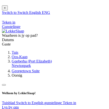
×
Switch to
Switch
English
ENG
Teken in
Gunstelinge
Waarheen is jy op pad?
Datums
Gaste
Tuis
Oos-Kaap
Gqeberha (Port Elizabeth)
Newtonpark
Georgetown Suite
Oorsig
Welkom by LekkeSlaap!
Tuisblad
Switch to English
gunstelinge
Teken in
Lys by ons