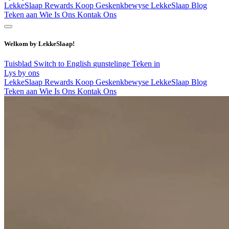
LekkeSlaap Rewards
Koop Geskenkbewyse
LekkeSlaap Blog
Teken aan
Wie Is Ons
Kontak Ons
Welkom by LekkeSlaap!
Tuisblad
Switch to English
gunstelinge
Teken in
Lys by ons
LekkeSlaap Rewards
Koop Geskenkbewyse
LekkeSlaap Blog
Teken aan
Wie Is Ons
Kontak Ons