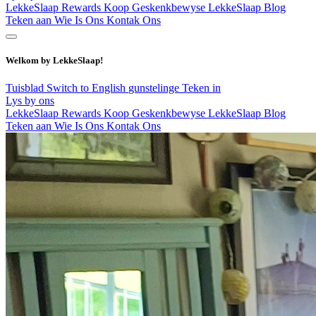
LekkeSlaap Rewards
Koop Geskenkbewyse
LekkeSlaap Blog
Teken aan
Wie Is Ons
Kontak Ons
Welkom by LekkeSlaap!
Tuisblad
Switch to English
gunstelinge
Teken in
Lys by ons
LekkeSlaap Rewards
Koop Geskenkbewyse
LekkeSlaap Blog
Teken aan
Wie Is Ons
Kontak Ons