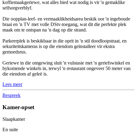
koffiemaakgeriewe, wat alles bied wat nodig is vir 'n gemaklike
selfsorgverblyf.
Die oopplan-leef- en vermaaklikheidsarea beskik oor 'n ingeboude
braai en 'n TV met volle DStv-toegang, wat dit die perfekte plek
maak om te ontspan na 'n dag op die strand.
Parkeerplek is beskikbaar in die oprit in 'n stil doodloopstraat, en
sekuriteitskameras is op die eiendom geïnstalleer vir ekstra
gemoedsrus.
Geriewe in die omgewing sluit 'n vulstasie met 'n geriefswinkel en
bykomende winkels in, terwyl 'n restaurant ongeveer 50 meter van
die eiendom af geleë is.
Lees meer
Bespreek
Kamer-opset
Slaapkamer
En suite