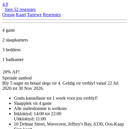
4.9
Sien 52 resensies
Oorsig
Kaart
Tariewe
Resensies
4 gaste
2 slaapkamers
3 beddens
1 badkamer
20% AF!
Spesiale aanbod
Bly 5 nagte en betaal slegs vir 4. Geldig vir verblyf vanaf 22 Jul
2026 tot 30 Nov 2026.
Gratis kansellasie
tot 1 week voor jou verblyf!
Slaapplek vir 4 gaste
Alle ouderdomme is welkom
Inkloktyd: 14:00 tot 22:00
Uitkloktyd: 11:00
10 Delmar Street, Wavecrest, Jeffrey's Bay, 6330, Oos-Kaap