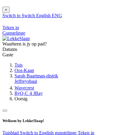
×
Switch to
Switch
English
ENG
Teken in
Gunstelinge
Waarheen is jy op pad?
Datums
Gaste
Tuis
Oos-Kaap
Sarah Baartman-distrik
Jeffreysbaai
Wavecrest
RyQ-C 4 JBay
Oorsig
Welkom by LekkeSlaap!
Tuisblad
Switch to English
gunstelinge
Teken in