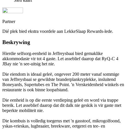
Sien kaart
Partner
Dié plek bied ekstra voordele aan LekkeSlaap Rewards-lede.
Beskrywing
Hierdie selfsorg-eenheid in Jeffreysbaai bied gemaklike
akkommodasie vir tot 4 gaste. Let asseblief daarop dat RyQ-C 4
JBay nie 'n see-uitsig het nie.
Die eiendom is ideaal geleë, ongeveer 200 meter vanaf sommige
van Jeffreysbaai se gewildste branderplankryplekke, insluitend
Boneyards, Supertubes en The Point. 'n Verskeidenheid winkels en
restaurante is ook binne loopafstand.
Die eenheid is op die eerste verdieping geleë en word via trappe
bereik. Let asseblief daarop dat dit dalk nie geskik is vir gaste met
beperkte mobiliteit nie.
Die kombuis is volledig toegerus met 'n gasstoof, mikrogolfoond,
yskas-vrieskas, lugbraaier, breekware, eetgerei en tee- en