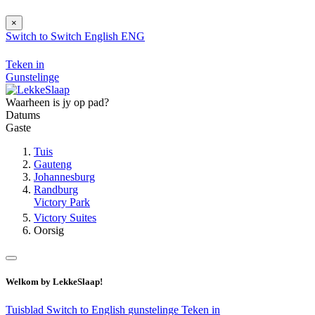
×
Switch to
Switch
English
ENG
Teken in
Gunstelinge
Waarheen is jy op pad?
Datums
Gaste
Tuis
Gauteng
Johannesburg
Randburg
Victory Park
Victory Suites
Oorsig
Welkom by LekkeSlaap!
Tuisblad
Switch to English
gunstelinge
Teken in