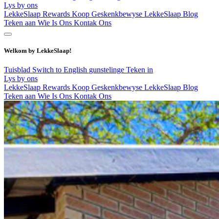
Lys by ons
LekkeSlaap Rewards
Koop Geskenkbewyse
LekkeSlaap Blog
Teken aan
Wie Is Ons
Kontak Ons
Welkom by LekkeSlaap!
Tuisblad
Switch to English
gunstelinge
Teken in
Lys by ons
LekkeSlaap Rewards
Koop Geskenkbewyse
LekkeSlaap Blog
Teken aan
Wie Is Ons
Kontak Ons