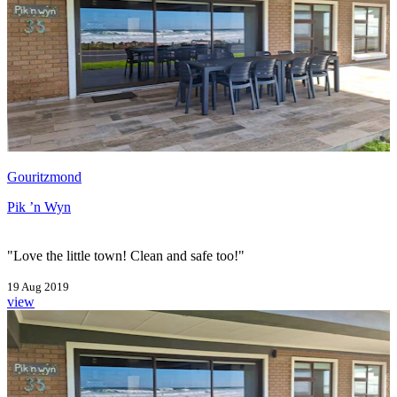
Gouritzmond
Pik ’n Wyn
"Love the little town! Clean and safe too!"
19 Aug 2019
view