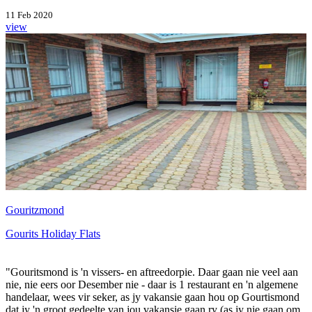
11 Feb 2020
view
Gouritzmond
Gourits Holiday Flats
"Gouritsmond is 'n vissers- en aftreedorpie. Daar gaan nie veel aan
nie, nie eers oor Desember nie - daar is 1 restaurant en 'n algemene
handelaar, wees vir seker, as jy vakansie gaan hou op Gourtismond
dat jy 'n groot gedeelte van jou vakansie gaan ry (as jy nie gaan om