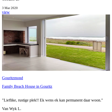
3 Mar 2020
view
Gouritzmond
Family Beach House in Gouritz
"Lieflike, rustige plek!! Ek wens ek kan permanent daar woon."
Van Wyk L.