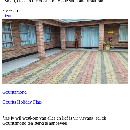
"Small, close to the ocean, only one shop and restaurant."
2 Mar 2018
view
Gouritzmond
Gourits Holiday Flats
"As jy wil wegkom van alles en lief is vir visvang, sal ek
Gouritsmond ten sterkste aanbeveel."