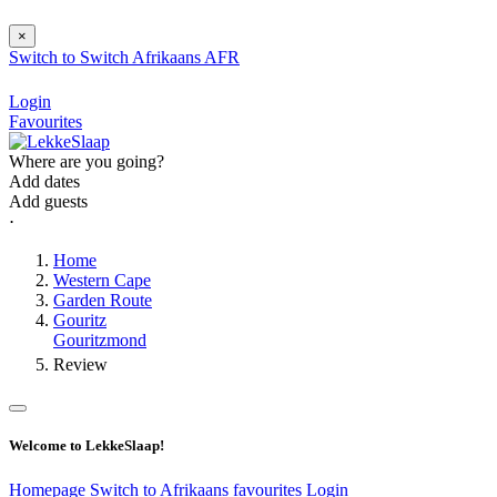
×
Switch to
Switch
Afrikaans
AFR
Login
Favourites
Where are you going?
Add dates
Add guests
⋅
Home
Western Cape
Garden Route
Gouritz
Gouritzmond
Review
Welcome to LekkeSlaap!
Homepage
Switch to Afrikaans
favourites
Login