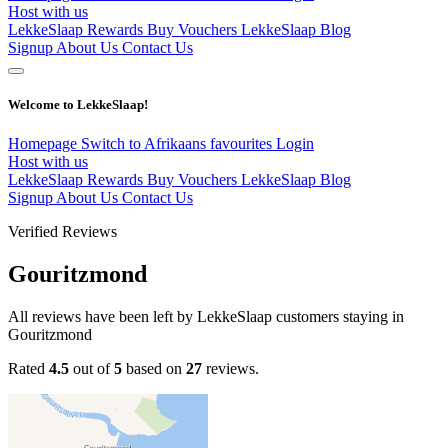
Host with us
LekkeSlaap Rewards
Buy Vouchers
LekkeSlaap Blog
Signup
About Us
Contact Us
Welcome to LekkeSlaap!
Homepage
Switch to Afrikaans
favourites
Login
Host with us
LekkeSlaap Rewards
Buy Vouchers
LekkeSlaap Blog
Signup
About Us
Contact Us
Verified Reviews
Gouritzmond
All reviews have been left by LekkeSlaap customers staying in
Gouritzmond
Rated
4.5
out of
5
based on
27
reviews.