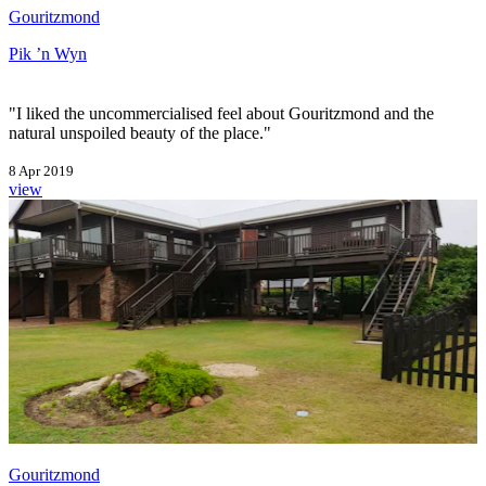
Gouritzmond
Pik ’n Wyn
"I liked the uncommercialised feel about Gouritzmond and the
natural unspoiled beauty of the place."
8 Apr 2019
view
Gouritzmond