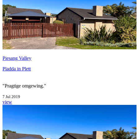
Piesang Valley
Pladda in Plett
"Pragtige omgewing."
7 Jul 2019
view