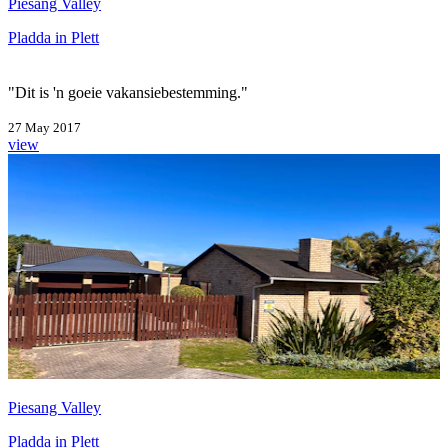
Piesang Valley
Pladda in Plett
"Dit is 'n goeie vakansiebestemming."
27 May 2017
view
Piesang Valley
Pladda in Plett