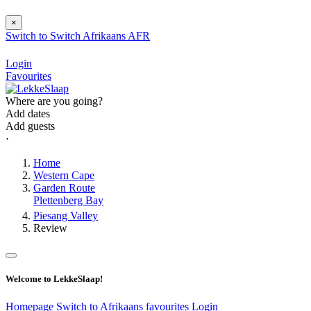
×
Switch to
Switch
Afrikaans
AFR
Login
Favourites
Where are you going?
Add dates
Add guests
⋅
Home
Western Cape
Garden Route
Plettenberg Bay
Piesang Valley
Review
Welcome to LekkeSlaap!
Homepage
Switch to Afrikaans
favourites
Login