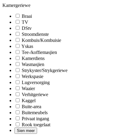
Kamergeriewe
Braai
TV
DStv
Stroomdienste
Kombuis/Kombuisie
Yskas
Tee-/koffiemasjien
Kamerdiens
Wasmasjien
Strykyster/Strykgeriewe
Werkspasie
Lugversorging
Waaier
Verhitgeriewe
Kaggel
Buite-area
Buitemeubels
Privaat ingang
Rook toegelaat
Sien meer