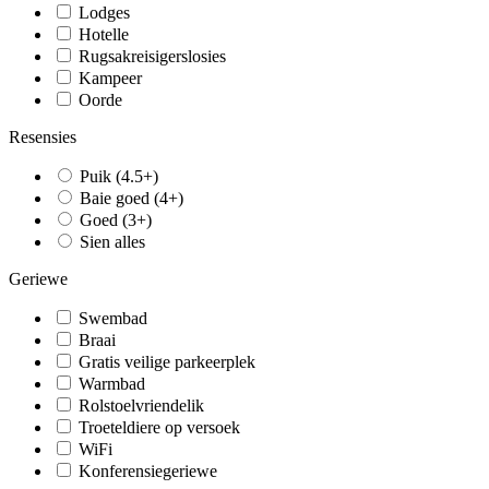
Lodges
Hotelle
Rugsakreisigerslosies
Kampeer
Oorde
Resensies
Puik (4.5+)
Baie goed (4+)
Goed (3+)
Sien alles
Geriewe
Swembad
Braai
Gratis veilige parkeerplek
Warmbad
Rolstoelvriendelik
Troeteldiere op versoek
WiFi
Konferensiegeriewe