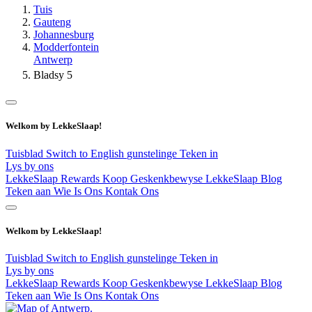
Tuis
Gauteng
Johannesburg
Modderfontein
Antwerp
Bladsy 5
Welkom by LekkeSlaap!
Tuisblad
Switch to English
gunstelinge
Teken in
Lys by ons
LekkeSlaap Rewards
Koop Geskenkbewyse
LekkeSlaap Blog
Teken aan
Wie Is Ons
Kontak Ons
Welkom by LekkeSlaap!
Tuisblad
Switch to English
gunstelinge
Teken in
Lys by ons
LekkeSlaap Rewards
Koop Geskenkbewyse
LekkeSlaap Blog
Teken aan
Wie Is Ons
Kontak Ons