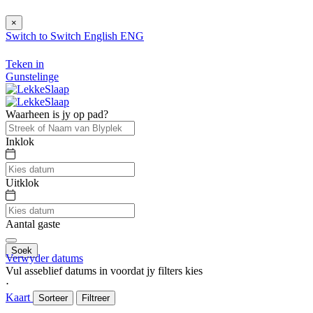
×
Switch to
Switch
English
ENG
Teken in
Gunstelinge
Waarheen is jy op pad?
Inklok
Uitklok
Aantal gaste
Soek
Verwyder datums
Vul asseblief datums in voordat jy filters kies
⋅
Kaart
Sorteer
Filtreer