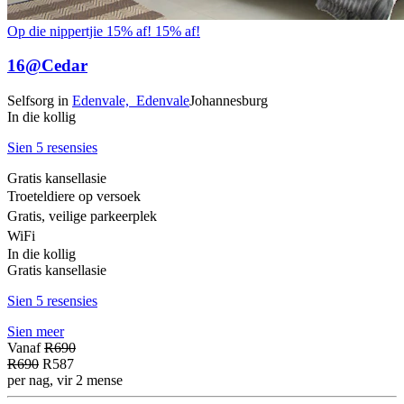
Op die nippertjie 15% af!
15% af!
16@Cedar
Selfsorg
in
Edenvale,
Edenvale
Johannesburg
In die kollig
Sien 5 resensies
Gratis kansellasie
Troeteldiere op versoek
Gratis, veilige parkeerplek
WiFi
In die kollig
Gratis kansellasie
Sien 5 resensies
Sien meer
Vanaf
R690
R690
R587
per nag, vir 2 mense