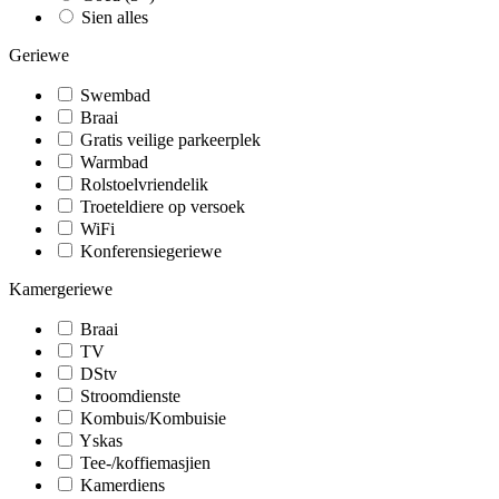
Sien alles
Geriewe
Swembad
Braai
Gratis veilige parkeerplek
Warmbad
Rolstoelvriendelik
Troeteldiere op versoek
WiFi
Konferensiegeriewe
Kamergeriewe
Braai
TV
DStv
Stroomdienste
Kombuis/Kombuisie
Yskas
Tee-/koffiemasjien
Kamerdiens