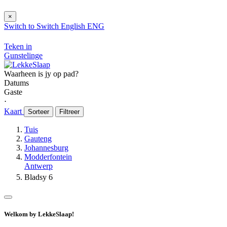
×
Switch to
Switch
English
ENG
Teken in
Gunstelinge
Waarheen is jy op pad?
Datums
Gaste
⋅
Kaart
Sorteer
Filtreer
Tuis
Gauteng
Johannesburg
Modderfontein
Antwerp
Bladsy 6
Welkom by LekkeSlaap!