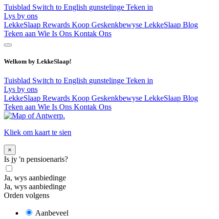
Tuisblad
Switch to English
gunstelinge
Teken in
Lys by ons
LekkeSlaap Rewards
Koop Geskenkbewyse
LekkeSlaap Blog
Teken aan
Wie Is Ons
Kontak Ons
Welkom by LekkeSlaap!
Tuisblad
Switch to English
gunstelinge
Teken in
Lys by ons
LekkeSlaap Rewards
Koop Geskenkbewyse
LekkeSlaap Blog
Teken aan
Wie Is Ons
Kontak Ons
Kliek om kaart te sien
×
Is jy 'n pensioenaris?
Ja, wys aanbiedinge
Ja, wys aanbiedinge
Orden volgens
Aanbeveel