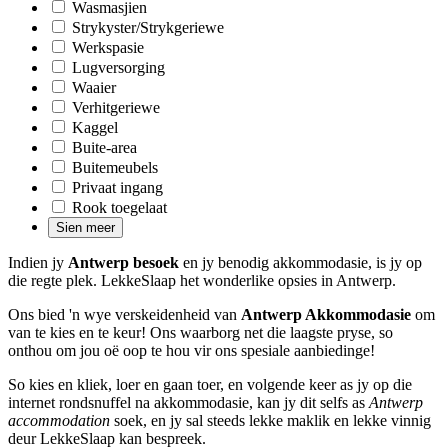
Wasmasjien
Strykyster/Strykgeriewe
Werkspasie
Lugversorging
Waaier
Verhitgeriewe
Kaggel
Buite-area
Buitemeubels
Privaat ingang
Rook toegelaat
Sien meer
Indien jy
Antwerp besoek
en jy benodig akkommodasie, is jy op
die regte plek. LekkeSlaap het wonderlike opsies in Antwerp.
Ons bied 'n wye verskeidenheid van
Antwerp Akkommodasie
om
van te kies en te keur! Ons waarborg net die laagste pryse, so
onthou om jou oë oop te hou vir ons spesiale aanbiedinge!
So kies en kliek, loer en gaan toer, en volgende keer as jy op die
internet rondsnuffel na akkommodasie, kan jy dit selfs as
Antwerp
accommodation
soek, en jy sal steeds lekke maklik en lekke vinnig
deur LekkeSlaap kan bespreek.