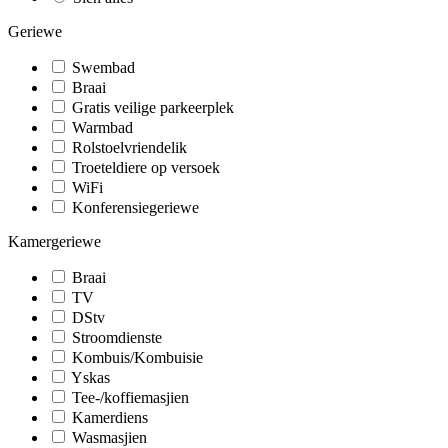
Geriewe
Swembad
Braai
Gratis veilige parkeerplek
Warmbad
Rolstoelvriendelik
Troeteldiere op versoek
WiFi
Konferensiegeriewe
Kamergeriewe
Braai
TV
DStv
Stroomdienste
Kombuis/Kombuisie
Yskas
Tee-/koffiemasjien
Kamerdiens
Wasmasjien