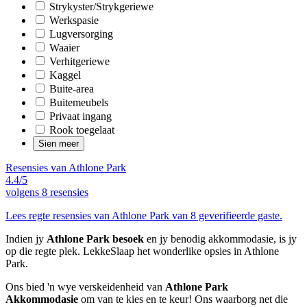
Strykyster/Strykgeriewe
Werkspasie
Lugversorging
Waaier
Verhitgeriewe
Kaggel
Buite-area
Buitemeubels
Privaat ingang
Rook toegelaat
Sien meer
Resensies van Athlone Park
4.4/5
volgens
8 resensies
Lees regte resensies van Athlone Park van 8 geverifieerde gaste.
Indien jy
Athlone Park besoek
en jy benodig akkommodasie, is jy
op die regte plek. LekkeSlaap het wonderlike opsies in Athlone
Park.
Ons bied 'n wye verskeidenheid van
Athlone Park
Akkommodasie
om van te kies en te keur! Ons waarborg net die