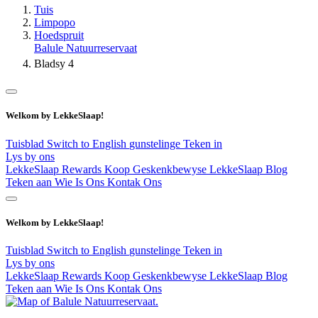
Tuis
Limpopo
Hoedspruit
Balule Natuurreservaat
Bladsy 4
Welkom by LekkeSlaap!
Tuisblad
Switch to English
gunstelinge
Teken in
Lys by ons
LekkeSlaap Rewards
Koop Geskenkbewyse
LekkeSlaap Blog
Teken aan
Wie Is Ons
Kontak Ons
Welkom by LekkeSlaap!
Tuisblad
Switch to English
gunstelinge
Teken in
Lys by ons
LekkeSlaap Rewards
Koop Geskenkbewyse
LekkeSlaap Blog
Teken aan
Wie Is Ons
Kontak Ons