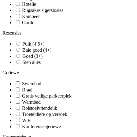
Hotelle
Rugsakreisigerslosies
Kampeer
Oorde
Resensies
Puik (4.5+)
Baie goed (4+)
Goed (3+)
Sien alles
Geriewe
Swembad
Braai
Gratis veilige parkeerplek
Warmbad
Rolstoelvriendelik
Troeteldiere op versoek
WiFi
Konferensiegeriewe
Kamergeriewe