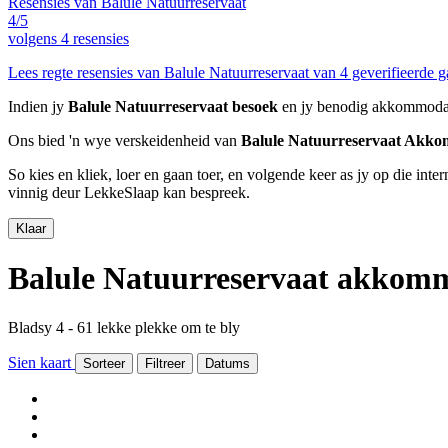
Resensies van Balule Natuurreservaat
4/5
volgens
4 resensies
Lees regte resensies van Balule Natuurreservaat van 4 geverifieerde g
Indien jy
Balule Natuurreservaat besoek
en jy benodig akkommodasie
Ons bied 'n wye verskeidenheid van
Balule Natuurreservaat Akk
So kies en kliek, loer en gaan toer, en volgende keer as jy op die int
vinnig deur LekkeSlaap kan bespreek.
Klaar
Balule Natuurreservaat akkom
Bladsy 4 - 61 lekke plekke om te bly
Sien kaart
Sorteer
Filtreer
Datums