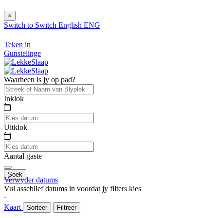
×
Switch to
Switch
English
ENG
Teken in
Gunstelinge
Waarheen is jy op pad?
Inklok
Uitklok
Aantal gaste
Soek
Verwyder datums
Vul asseblief datums in voordat jy filters kies
⋅
Kaart
Sorteer
Filtreer