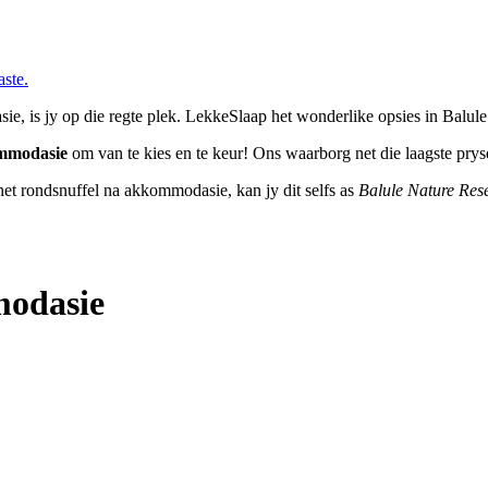
aste.
, is jy op die regte plek. LekkeSlaap het wonderlike opsies in Balule
ommodasie
om van te kies en te keur! Ons waarborg net die laagste prys
ernet rondsnuffel na akkommodasie, kan jy dit selfs as
Balule Nature Re
modasie