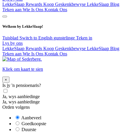
LekkeSlaap Rewards
Koop Geskenkbewyse
LekkeSlaap Blog
Teken aan
Wie Is Ons
Kontak Ons
Welkom by LekkeSlaap!
Tuisblad
Switch to English
gunstelinge
Teken in
Lys by ons
LekkeSlaap Rewards
Koop Geskenkbewyse
LekkeSlaap Blog
Teken aan
Wie Is Ons
Kontak Ons
Kliek om kaart te sien
×
Is jy 'n pensioenaris?
Ja, wys aanbiedinge
Ja, wys aanbiedinge
Orden volgens
Aanbeveel
Goedkoopste
Duurste