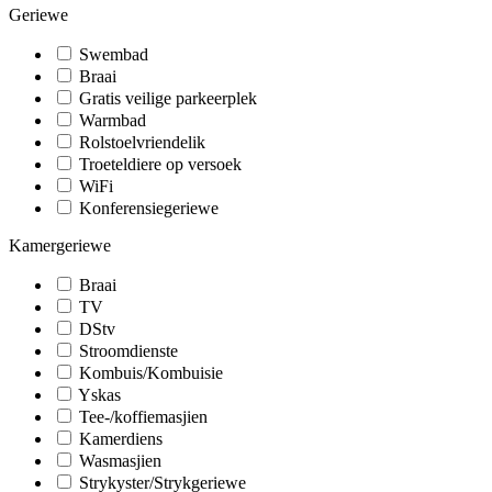
Geriewe
Swembad
Braai
Gratis veilige parkeerplek
Warmbad
Rolstoelvriendelik
Troeteldiere op versoek
WiFi
Konferensiegeriewe
Kamergeriewe
Braai
TV
DStv
Stroomdienste
Kombuis/Kombuisie
Yskas
Tee-/koffiemasjien
Kamerdiens
Wasmasjien
Strykyster/Strykgeriewe