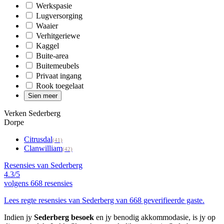
Werkspasie
Lugversorging
Waaier
Verhitgeriewe
Kaggel
Buite-area
Buitemeubels
Privaat ingang
Rook toegelaat
Sien meer
Verken Sederberg
Dorpe
Citrusdal
(41)
Clanwilliam
(42)
Resensies van Sederberg
4.3/5
volgens
668 resensies
Lees regte resensies van Sederberg van 668 geverifieerde gaste.
Indien jy
Sederberg besoek
en jy benodig akkommodasie, is jy op