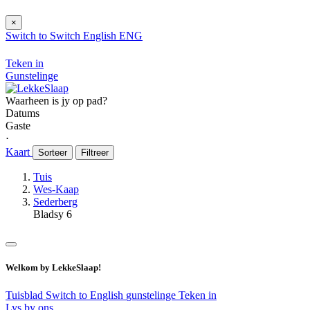
×
Switch to
Switch
English
ENG
Teken in
Gunstelinge
Waarheen is jy op pad?
Datums
Gaste
⋅
Kaart
Sorteer
Filtreer
Tuis
Wes-Kaap
Sederberg
Bladsy 6
Welkom by LekkeSlaap!
Tuisblad
Switch to English
gunstelinge
Teken in
Lys by ons