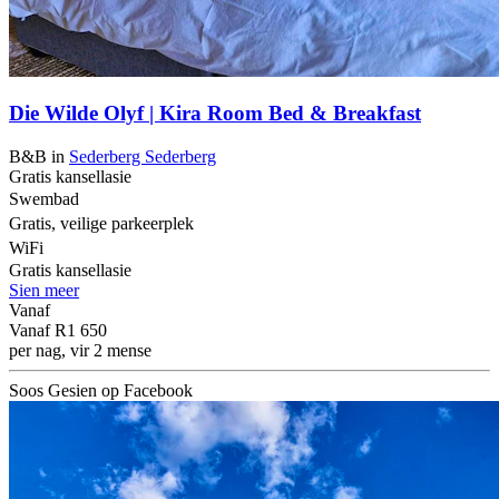
Die Wilde Olyf | Kira Room Bed & Breakfast
B&B
in
Sederberg
Sederberg
Gratis kansellasie
Swembad
Gratis, veilige parkeerplek
WiFi
Gratis kansellasie
Sien meer
Vanaf
Vanaf
R1 650
per nag, vir 2 mense
Soos Gesien op Facebook