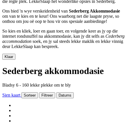
die regte plek. LekkeSlaap het wonderlike opsies in Sederberg.
Ons bied 'n wye verskeidenheid van
Sederberg Akkommodasie
om van te kies en te keur! Ons waarborg net die laagste pryse, so
onthou om jou oë oop te hou vir ons spesiale aanbiedinge!
So kies en kliek, loer en gaan toer, en volgende keer as jy op die
internet rondsnuffel na akkommodasie, kan jy dit selfs as
Cederberg
accommodation
soek, en jy sal steeds lekke maklik en lekke vinnig
deur LekkeSlaap kan bespreek.
Klaar
Sederberg akkommodasie
Bladsy 6 - 160 lekke plekke om te bly
Sien kaart
Sorteer
Filtreer
Datums