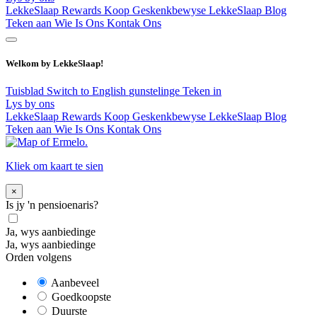
LekkeSlaap Rewards
Koop Geskenkbewyse
LekkeSlaap Blog
Teken aan
Wie Is Ons
Kontak Ons
Welkom by LekkeSlaap!
Tuisblad
Switch to English
gunstelinge
Teken in
Lys by ons
LekkeSlaap Rewards
Koop Geskenkbewyse
LekkeSlaap Blog
Teken aan
Wie Is Ons
Kontak Ons
Kliek om kaart te sien
×
Is jy 'n pensioenaris?
Ja, wys aanbiedinge
Ja, wys aanbiedinge
Orden volgens
Aanbeveel
Goedkoopste
Duurste