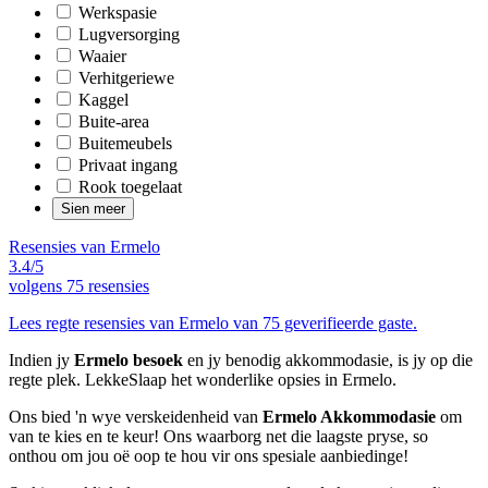
Werkspasie
Lugversorging
Waaier
Verhitgeriewe
Kaggel
Buite-area
Buitemeubels
Privaat ingang
Rook toegelaat
Sien meer
Resensies van Ermelo
3.4/5
volgens
75 resensies
Lees regte resensies van Ermelo van 75 geverifieerde gaste.
Indien jy
Ermelo besoek
en jy benodig akkommodasie, is jy op die
regte plek. LekkeSlaap het wonderlike opsies in Ermelo.
Ons bied 'n wye verskeidenheid van
Ermelo Akkommodasie
om
van te kies en te keur! Ons waarborg net die laagste pryse, so
onthou om jou oë oop te hou vir ons spesiale aanbiedinge!