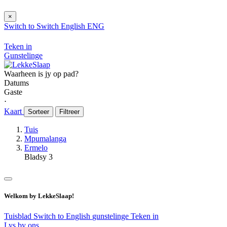
×
Switch to
Switch
English
ENG
Teken in
Gunstelinge
Waarheen is jy op pad?
Datums
Gaste
⋅
Kaart
Sorteer
Filtreer
Tuis
Mpumalanga
Ermelo
Bladsy 3
Welkom by LekkeSlaap!
Tuisblad
Switch to English
gunstelinge
Teken in
Lys by ons