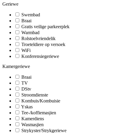
Geriewe
Swembad
Braai
Gratis veilige parkeerplek
Warmbad
Rolstoelvriendelik
Troeteldiere op versoek
WiFi
Konferensiegeriewe
Kamergeriewe
Braai
TV
DStv
Stroomdienste
Kombuis/Kombuisie
Yskas
Tee-/koffiemasjien
Kamerdiens
Wasmasjien
Strykyster/Strykgeriewe